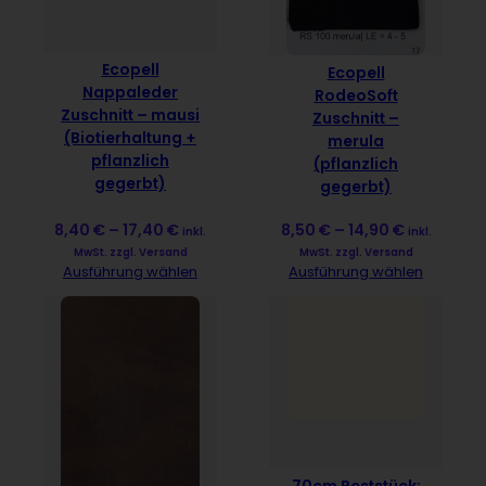
Ecopell
Ecopell
Nappaleder
RodeoSoft
Zuschnitt – mausi
Zuschnitt –
(Biotierhaltung +
merula
pflanzlich
(pflanzlich
gegerbt)
gegerbt)
8,40
€
–
17,40
€
8,50
€
–
14,90
€
inkl.
inkl.
MwSt. zzgl. Versand
MwSt. zzgl. Versand
Ausführung wählen
Ausführung wählen