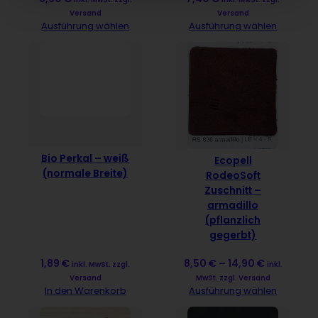
Versand
Versand
Ausführung wählen
Ausführung wählen
Bio Perkal – weiß
Ecopell
(normale Breite)
RodeoSoft
Zuschnitt –
armadillo
(pflanzlich
gegerbt)
1,89
€
8,50
€
–
14,90
€
inkl. MwSt. zzgl.
inkl.
Versand
MwSt. zzgl. Versand
In den Warenkorb
Ausführung wählen