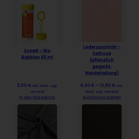
Lederzuschnitt –
Sonett – Bio
hellrosé
Bubbles 45 ml
(pflanzlich
gegerbt,
Weidehaltung)
3,00
€
6,60
€
–
13,80
€
inkl. MwSt. zzgl.
inkl.
Versand
MwSt. zzgl. Versand
In den Warenkorb
Ausführung wählen