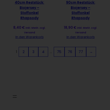
40cm Reststück:
90cm Reststück:
Biojersey –
Biojersey –
Stoffonkel
Stoffonkel
Rhapsody
Rhapsody
8,40
€
18,90
€
inkl. MwSt. zzgl.
inkl. MwSt. zzgl.
Versand
Versand
In den Warenkorb
In den Warenkorb
1
2
3
4
…
75
76
77
→