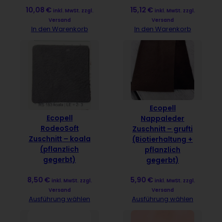
15,12
€
10,08
€
inkl. MwSt. zzgl.
inkl. MwSt. zzgl.
Versand
Versand
In den Warenkorb
In den Warenkorb
Ecopell
Ecopell
Nappaleder
RodeoSoft
Zuschnitt – grufti
Zuschnitt – koala
(Biotierhaltung +
(pflanzlich
pflanzlich
gegerbt)
gegerbt)
8,50
€
5,90
€
inkl. MwSt. zzgl.
inkl. MwSt. zzgl.
Versand
Versand
Ausführung wählen
Ausführung wählen