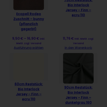
70cm Reststück:
Bio Interlock
Jersey – Finn –
Ecopell Rodeo
ecru 110
Zuschnitt – bunny
(pflanzlich
gegerbt)
9,50
€
–
16,90
€
11,76
€
inkl.
inkl. MwSt. zzgl.
MwSt. zzgl. Versand
Versand
Ausführung wählen
In den Warenkorb
60cm Reststück:
90cm Reststück:
Bio Interlock
Bio Interlock
Jersey – Finn –
Jersey – Finn –
ecru 110
dunkelgrau 160