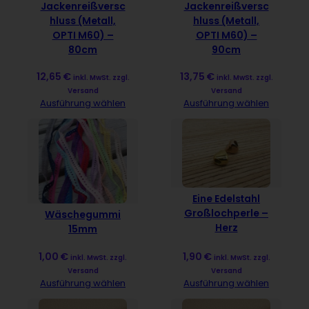
Jackenreißversc
Jackenreißversc
hluss (Metall,
hluss (Metall,
OPTI M60) –
OPTI M60) –
80cm
90cm
12,65
€
13,75
€
inkl. MwSt. zzgl.
inkl. MwSt. zzgl.
Versand
Versand
Ausführung wählen
Ausführung wählen
Eine Edelstahl
Großlochperle –
Wäschegummi
Herz
15mm
1,00
€
1,90
€
inkl. MwSt. zzgl.
inkl. MwSt. zzgl.
Versand
Versand
Ausführung wählen
Ausführung wählen