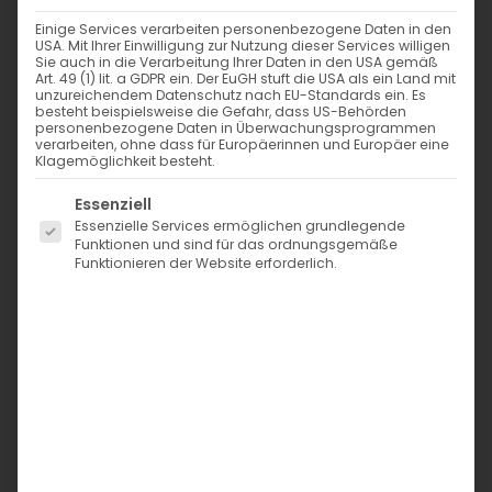
Einige Services verarbeiten personenbezogene Daten in den
USA. Mit Ihrer Einwilligung zur Nutzung dieser Services willigen
Sie auch in die Verarbeitung Ihrer Daten in den USA gemäß
Art. 49 (1) lit. a GDPR ein. Der EuGH stuft die USA als ein Land mit
unzureichendem Datenschutz nach EU-Standards ein. Es
B- Ware: 1.000m
B- Ware: 1.000m
besteht beispielsweise die Gefahr, dass US-Behörden
Alterfil B120
Alterfil B120
personenbezogene Daten in Überwachungsprogrammen
verarbeiten, ohne dass für Europäerinnen und Europäer eine
Bauschgarn –
Bauschgarn –
Klagemöglichkeit besteht.
Farbe 03973
Farbe 08180
Es folgt eine Liste der Service-Gruppen, für die eine Einwi
Essenziell
2,00
€
2,00
€
inkl. MwSt. zzgl.
inkl. MwSt. zzgl.
Essenzielle Services ermöglichen grundlegende
Versand
Versand
Funktionen und sind für das ordnungsgemäße
In den Warenkorb
In den Warenkorb
Funktionieren der Website erforderlich.
B- Ware: 1.000m
B- Ware: 1.000m
Alterfil B120
Alterfil B120