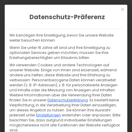
Zum
Mit di
Inhalt
Datenschutz-Präferenz
springen
Products
search
SUCHE
Wir benötigen Ihre Einwilligung, bevor Sie unsere Website
weiter besuchen können.
Wenn Sie unter 16 Jahre alt sind und Ihre Einwilligung zu
Start
/
Dein Shop für Biostoffe, Tüddel, Tiger Snaps und mehr!
optionalen Services geben möchten, müssen Sie Ihre
Muster
Material
Farbe
Serie / Marke
Erziehungsberechtigten um Erlaubnis bitten.
Wir verwenden Cookies und andere Technologien auf
Breite
Alle Filter
unserer Website. Einige von ihnen sind essenziell, während
andere uns helfen, diese Website und Ihre Erfahrung zu
verbessern.
Personenbezogene Daten können verarbeitet
werden (z. B. IP-Adressen), z. B. für personalisierte Anzeigen
und Inhalte oder die Messung von Anzeigen und Inhalten.
Weitere Informationen über die Verwendung Ihrer Daten
Sortieren nach
Ergebnisse 1–48 von 3658
finden Sie in unserer
Datenschutzerklärung
.
Es besteht keine
werden angezeigt
Verpflichtung, in die Verarbeitung Ihrer Daten einzuwilligen,
um dieses Angebot zu nutzen.
Sie können Ihre Auswahl
jederzeit unter
Einstellungen
widerrufen oder anpassen.
Bitte
beachten Sie, dass aufgrund individueller Einstellungen
möglicherweise nicht alle Funktionen der Website verfügbar
sind.