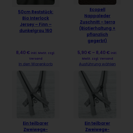
Ecopell
50cm Reststück:
Nappaleder
Bio Interlock
Zuschnitt – terra
Jersey – Finn –
(Biotierhaltung +
dunkelgrau 160
pflanzlich
gegerbt)
5,90
€
–
8,40
€
8,40
€
inkl.
inkl. MwSt. zzgl.
MwSt. zzgl. Versand
Versand
Ausführung wählen
In den Warenkorb
Ein teilbarer
Ein teilbarer
Zweiwege-
Zweiwege-