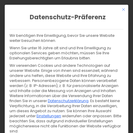
Zum
Mit di
Inhalt
Datenschutz-Präferenz
springen
Products
search
SUCHE
Wir benötigen Ihre Einwilligung, bevor Sie unsere Website
weiter besuchen können.
Wenn Sie unter 16 Jahre alt sind und Ihre Einwilligung zu
Start
/
Shop
/
Alltag
/
Reinigungs- & Waschmittel
optionalen Services geben möchten, müssen Sie Ihre
Kategorien
Suche in den Ergebnissen
Erziehungsberechtigten um Erlaubnis bitten.
Wir verwenden Cookies und andere Technologien auf
Alle Filter
unserer Website. Einige von ihnen sind essenziell, während
andere uns helfen, diese Website und Ihre Erfahrung zu
verbessern.
Personenbezogene Daten können verarbeitet
werden (z. B. IP-Adressen), z. B. für personalisierte Anzeigen
und Inhalte oder die Messung von Anzeigen und Inhalten.
Weitere Informationen über die Verwendung Ihrer Daten
Sortieren nach
Alle 12 Ergebnisse werden
finden Sie in unserer
Datenschutzerklärung
.
Es besteht keine
angezeigt
Verpflichtung, in die Verarbeitung Ihrer Daten einzuwilligen,
um dieses Angebot zu nutzen.
Sie können Ihre Auswahl
jederzeit unter
Einstellungen
widerrufen oder anpassen.
Bitte
beachten Sie, dass aufgrund individueller Einstellungen
möglicherweise nicht alle Funktionen der Website verfügbar
sind.