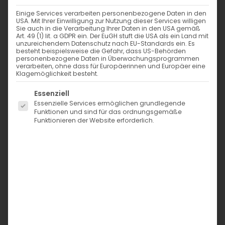
Einige Services verarbeiten personenbezogene Daten in den
USA. Mit Ihrer Einwilligung zur Nutzung dieser Services willigen
Sie auch in die Verarbeitung Ihrer Daten in den USA gemäß
Art. 49 (1) lit. a GDPR ein. Der EuGH stuft die USA als ein Land mit
unzureichendem Datenschutz nach EU-Standards ein. Es
besteht beispielsweise die Gefahr, dass US-Behörden
Sonett
personenbezogene Daten in Überwachungsprogrammen
Waschmittel –
verarbeiten, ohne dass für Europäerinnen und Europäer eine
Klagemöglichkeit besteht.
Pulver Konzentrat
– 1,2 kg
Es folgt eine Liste der Service-Gruppen, für die eine Einwi
Sonett Color
Essenziell
Waschmittel
Essenzielle Services ermöglichen grundlegende
Funktionen und sind für das ordnungsgemäße
sensitiv – 1,5 Liter
Funktionieren der Website erforderlich.
8,98
€
10,18
€
inkl. MwSt. zzgl.
inkl. MwSt. zzgl.
Versand
Versand
In den Warenkorb
In den Warenkorb