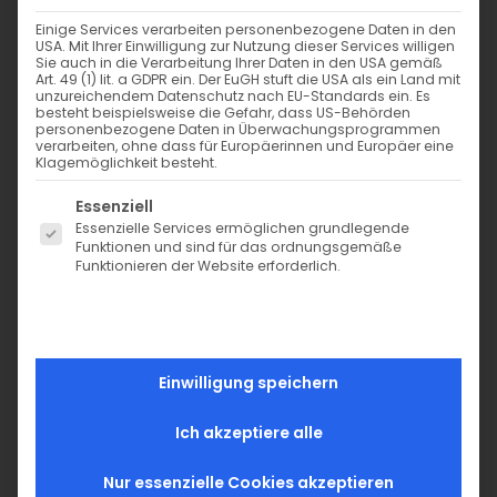
65428 Rüsselsheim am Main
Germany
Einige Services verarbeiten personenbezogene Daten in den
E-Mail: shop@tigerlilly.de
USA. Mit Ihrer Einwilligung zur Nutzung dieser Services willigen
Sie auch in die Verarbeitung Ihrer Daten in den USA gemäß
VAT No.: DE308511812
Art. 49 (1) lit. a GDPR ein. Der EuGH stuft die USA als ein Land mit
unzureichendem Datenschutz nach EU-Standards ein. Es
We are a member of the initiative „FairCommerce“
besteht beispielsweise die Gefahr, dass US-Behörden
personenbezogene Daten in Überwachungsprogrammen
since
24.10.2017
.
verarbeiten, ohne dass für Europäerinnen und Europäer eine
For more information, see: www.fair-commerce.de
Klagemöglichkeit besteht.
Es folgt eine Liste der Service-Gruppen, für die eine Einwi
Essenziell
Essenzielle Services ermöglichen grundlegende
Funktionen und sind für das ordnungsgemäße
Funktionieren der Website erforderlich.
Chatte mit uns
per WhatsApp
Einwilligung speichern
Contact form:
Ich akzeptiere alle
E-Mail
*
Nur essenzielle Cookies akzeptieren