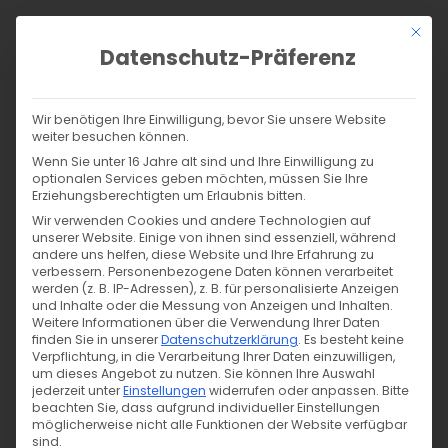
Zum
Mit di
Inhalt
Datenschutz-Präferenz
springen
Products
search
SUCHE
Wir benötigen Ihre Einwilligung, bevor Sie unsere Website
weiter besuchen können.
Wenn Sie unter 16 Jahre alt sind und Ihre Einwilligung zu
optionalen Services geben möchten, müssen Sie Ihre
Erziehungsberechtigten um Erlaubnis bitten.
About us
Wir verwenden Cookies und andere Technologien auf
unserer Website. Einige von ihnen sind essenziell, während
andere uns helfen, diese Website und Ihre Erfahrung zu
verbessern.
Personenbezogene Daten können verarbeitet
werden (z. B. IP-Adressen), z. B. für personalisierte Anzeigen
und Inhalte oder die Messung von Anzeigen und Inhalten.
About Us
Weitere Informationen über die Verwendung Ihrer Daten
finden Sie in unserer
Datenschutzerklärung
.
Es besteht keine
Legal website operator identification:
Verpflichtung, in die Verarbeitung Ihrer Daten einzuwilligen,
um dieses Angebot zu nutzen.
Sie können Ihre Auswahl
Felicia Dalheimer-Kunz
jederzeit unter
Einstellungen
widerrufen oder anpassen.
Bitte
Tigerlilly
beachten Sie, dass aufgrund individueller Einstellungen
möglicherweise nicht alle Funktionen der Website verfügbar
Bensheimer Str. 69
sind.