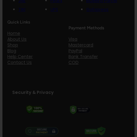
JNE
FedEx
BlueBird Parcel
TIKI
UPS
GoExpress
Quick Links
Payment Methods
Home
Visa
About Us
Mastercard
Shop
PayPal
Blog
Bank Transfer
Help Center
COD
Contact Us
Security & Privacy