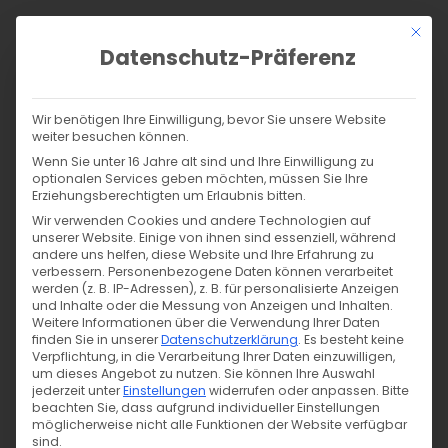
Zum
Mit di
Inhalt
Datenschutz-Präferenz
springen
0,00 €
Anmelden
Wir benötigen Ihre Einwilligung, bevor Sie unsere Website
weiter besuchen können.
Wenn Sie unter 16 Jahre alt sind und Ihre Einwilligung zu
optionalen Services geben möchten, müssen Sie Ihre
Products
Erziehungsberechtigten um Erlaubnis bitten.
search
SUCHE
Wir verwenden Cookies und andere Technologien auf
unserer Website. Einige von ihnen sind essenziell, während
andere uns helfen, diese Website und Ihre Erfahrung zu
verbessern.
Personenbezogene Daten können verarbeitet
Allgemein
Infos für Dich
werden (z. B. IP-Adressen), z. B. für personalisierte Anzeigen
Wer ist Tigerlilly?
und Inhalte oder die Messung von Anzeigen und Inhalten.
Weitere Informationen über die Verwendung Ihrer Daten
Feli
finden Sie in unserer
Datenschutzerklärung
.
Es besteht keine
29. 08. 2022
Verpflichtung, in die Verarbeitung Ihrer Daten einzuwilligen,
um dieses Angebot zu nutzen.
Sie können Ihre Auswahl
jederzeit unter
Einstellungen
widerrufen oder anpassen.
Bitte
beachten Sie, dass aufgrund individueller Einstellungen
möglicherweise nicht alle Funktionen der Website verfügbar
sind.
Tigerlilly…. das bin irgendwie sozusagen