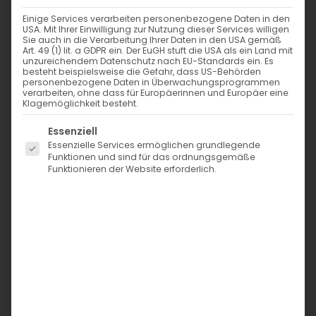
ich! Felicia, Baujahr 1982, verheiratet und
Einige Services verarbeiten personenbezogene Daten in den
Inhaberin des Shops Tigerlilly.de.
USA. Mit Ihrer Einwilligung zur Nutzung dieser Services willigen
Sie auch in die Verarbeitung Ihrer Daten in den USA gemäß
Art. 49 (1) lit. a GDPR ein. Der EuGH stuft die USA als ein Land mit
Ich lebe mit meinem Mann Florian und
unzureichendem Datenschutz nach EU-Standards ein. Es
unseren beiden Kindern (geboren 2015 +
besteht beispielsweise die Gefahr, dass US-Behörden
2016) in Hessen in der Nähe von Mainz. Mit
personenbezogene Daten in Überwachungsprogrammen
verarbeiten, ohne dass für Europäerinnen und Europäer eine
zu unserer Familie gehören auch unsere
Klagemöglichkeit besteht.
drei Katzen Karlo, Janosch und Krümel.
Unser geliebter Titus ist leider 2025
Es folgt eine Liste der Service-Gruppen, für die eine Einwi
Essenziell
verstorben.
Essenzielle Services ermöglichen grundlegende
Funktionen und sind für das ordnungsgemäße
Das Katzen eine große Rolle in unserem
Funktionieren der Website erforderlich.
Leben spielen, beweist übrigens auch der
Name unseres Shops. Dieser setzt sich
zusammen aus den Namen unserer
damaligen Katzen Tiger und Lilly (die wir
schmerzlich vermissen)!
Zum Nähen bin ich, wie so viele, in der
Elternzeit gekommen. Zeitweise habe ich
auch nebenbei gewerblich genäht. Ich
habe dabei aber schnell gemerkt, dass