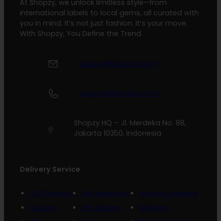
At Shopzy, we unlock limitless style—from
international labels to local gems, all curated with
you in mind. It’s not just fashion. It’s your move.
With Shopzy, You Define the Trend.
support@shopzy.com
support@shopzy.com
Shopzy HQ – Jl. Merdeka No. 88,
Jakarta 10350, Indonesia
Delivery Service
J&T Express
Pos Indonesia
Aramax Logistics
SiCepat
DHL Express
NinjaVan