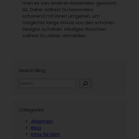
man es von anderen Materialien gewohnt
ist. Daher solltest Du besonders
schonend mit ihnen umgehen, um
möglichst lange etwas von den schönen
Designs zu haben. Häufiges Waschen
solltest Du daher vermeiden.
Search Blog
S
e
a
r
c
Categories
h
Allgemein
Blog
Infos für Dich