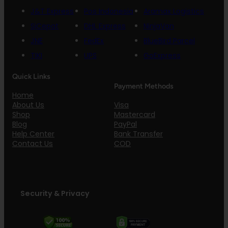
J&T Express
Pos Indonesia
Aramax Logistics
SiCepat
DHL Express
NinjaVan
JNE
FedEx
BlueBird Parcel
TIKI
UPS
GoExpress
Quick Links
Payment Methods
Home
Visa
About Us
Mastercard
Shop
PayPal
Blog
Bank Transfer
Help Center
COD
Contact Us
Security & Privacy