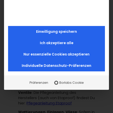
ist das Waschen bei 40°C (über 60°C
bitte vermeiden!). Bitte trockne Stoffe mit
Polyester an der Luft und nutze NICHT den
Trockner. Bei zu großer Hitze schmelzen
die Fasern. Polyester darf nur auf
niedrigster Stufe gebügelt werden!
Einwilligung speichern
PUL-Stoff
: Waschen bei 40°C ist
Ich akzeptiere alle
regelmäßig möglich. Ab und zu auch bis
zu 90°C. Keinen Weichspüler und keine
Bleiche auf Chlorbasis verwenden. Nicht
Nur essenzielle Cookies akzeptieren
bügeln und nicht heiß (über 50°C)
trocknen.
Individuelle Datenschutz-Präferenzen
Reflektorstoff
: Der Hersteller empfiehlt
kalte Handwäsche. Der Stoff darf nicht in
Präferenzen
Borlabs Cookie
den Wäschetrockner.
Ventile
: Die Pflegeanleitung des
Herstellers (auch von Etaproof) findest Du
hier:
Pflegeanleitung Etaproof
Wattierungen, Einlagen, Vliese
: Sofern in