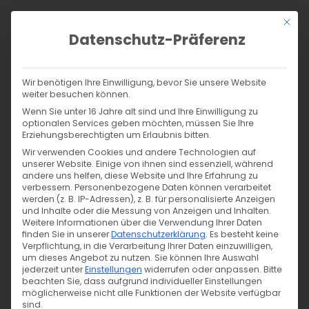
Zum
Mit di
Inhalt
Datenschutz-Präferenz
springen
0,00 €
Anmelden
Wir benötigen Ihre Einwilligung, bevor Sie unsere Website
weiter besuchen können.
Wenn Sie unter 16 Jahre alt sind und Ihre Einwilligung zu
optionalen Services geben möchten, müssen Sie Ihre
Products
Erziehungsberechtigten um Erlaubnis bitten.
search
SUCHE
Wir verwenden Cookies und andere Technologien auf
unserer Website. Einige von ihnen sind essenziell, während
andere uns helfen, diese Website und Ihre Erfahrung zu
verbessern.
Personenbezogene Daten können verarbeitet
Infos für Dich
werden (z. B. IP-Adressen), z. B. für personalisierte Anzeigen
Vorwaschen und Pflegen
und Inhalte oder die Messung von Anzeigen und Inhalten.
Weitere Informationen über die Verwendung Ihrer Daten
Felicia von Tigerlilly.de
finden Sie in unserer
Datenschutzerklärung
.
Es besteht keine
5. 08. 2022
Verpflichtung, in die Verarbeitung Ihrer Daten einzuwilligen,
um dieses Angebot zu nutzen.
Sie können Ihre Auswahl
jederzeit unter
Einstellungen
widerrufen oder anpassen.
Bitte
beachten Sie, dass aufgrund individueller Einstellungen
möglicherweise nicht alle Funktionen der Website verfügbar
sind.
Allgemein