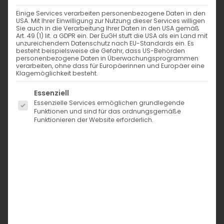
Einige Services verarbeiten personenbezogene Daten in den
Um ein späteres Ausbluten, Schrumpfen
USA. Mit Ihrer Einwilligung zur Nutzung dieser Services willigen
oder Verziehen zu vermeiden bzw. zu
Sie auch in die Verarbeitung Ihrer Daten in den USA gemäß
Art. 49 (1) lit. a GDPR ein. Der EuGH stuft die USA als ein Land mit
vermindern, sollten alle waschbaren
unzureichendem Datenschutz nach EU-Standards ein. Es
farbigen Textilien (auch Wollstoffe, Label,
besteht beispielsweise die Gefahr, dass US-Behörden
Kordeln usw.) vor dem Vernähen farblich
personenbezogene Daten in Überwachungsprogrammen
verarbeiten, ohne dass für Europäerinnen und Europäer eine
getrennt vorgewaschen werden. Dabei
Klagemöglichkeit besteht.
sollten die Stoffe nicht gefaltet in die
Maschine gegeben werden, da sich sonst
Es folgt eine Liste der Service-Gruppen, für die eine Einwi
Essenziell
Streifen entlang der Faltung auf dem Stoff
Essenzielle Services ermöglichen grundlegende
bilden können. Da besonders gerne
Funktionen und sind für das ordnungsgemäße
Funktionieren der Website erforderlich.
Flecken entstehen, wenn farbige Stoffe
lange nass aufeinander liegen, sollte die
Waschmaschine nach dem Waschgang
zügig geleert und die Stoffe getrocknet
werden. (Ich persönlich fixiere zusätzlich
mit Essig – siehe unten)! Kleinteile können
in einem Wäschesack gewaschen
werden.
Viele Stoffen bestehen aus verschiedenen