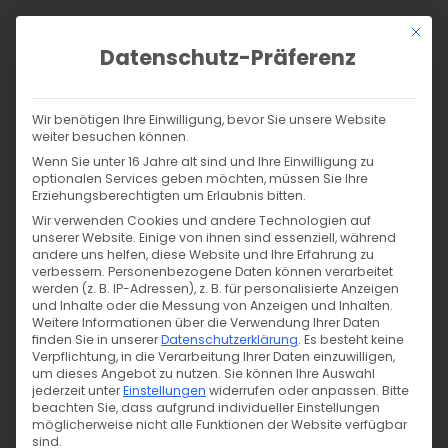
Zum
Mit di
Inhalt
Datenschutz-Präferenz
springen
Products
search
SUCHE
Wir benötigen Ihre Einwilligung, bevor Sie unsere Website
weiter besuchen können.
Wenn Sie unter 16 Jahre alt sind und Ihre Einwilligung zu
optionalen Services geben möchten, müssen Sie Ihre
Erziehungsberechtigten um Erlaubnis bitten.
Datenschutzerklärung / Privatsphäre
Wir verwenden Cookies und andere Technologien auf
unserer Website. Einige von ihnen sind essenziell, während
andere uns helfen, diese Website und Ihre Erfahrung zu
verbessern.
Personenbezogene Daten können verarbeitet
werden (z. B. IP-Adressen), z. B. für personalisierte Anzeigen
und Inhalte oder die Messung von Anzeigen und Inhalten.
Datenschutzerklärung
Weitere Informationen über die Verwendung Ihrer Daten
finden Sie in unserer
Datenschutzerklärung
.
Es besteht keine
Soweit nachstehend keine anderen Angaben gemacht
Verpflichtung, in die Verarbeitung Ihrer Daten einzuwilligen,
werden, ist die Bereitstellung Ihrer personenbezogenen
um dieses Angebot zu nutzen.
Sie können Ihre Auswahl
jederzeit unter
Einstellungen
widerrufen oder anpassen.
Bitte
Daten weder gesetzlich oder vertraglich vorgeschrieben,
beachten Sie, dass aufgrund individueller Einstellungen
noch für einen Vertragsabschluss erforderlich. Sie sind
möglicherweise nicht alle Funktionen der Website verfügbar
zur Bereitstellung der Daten nicht verpflichtet. Eine
sind.