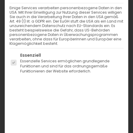
Nichtbereitstellung hat keine Folgen. Dies gilt nur soweit
Einige Services verarbeiten personenbezogene Daten in den
bei den nachfolgenden Verarbeitungsvorgängen keine
USA. Mit Ihrer Einwilligung zur Nutzung dieser Services willigen
anderweitige Angabe gemacht wird.
Sie auch in die Verarbeitung Ihrer Daten in den USA gemäß
Art. 49 (1) lit. a GDPR ein. Der EuGH stuft die USA als ein Land mit
"Personenbezogene Daten" sind alle Informationen, die
unzureichendem Datenschutz nach EU-Standards ein. Es
sich auf eine identifizierte oder identifizierbare natürliche
besteht beispielsweise die Gefahr, dass US-Behörden
Person beziehen.
personenbezogene Daten in Überwachungsprogrammen
verarbeiten, ohne dass für Europäerinnen und Europäer eine
Klagemöglichkeit besteht.
Server-Logfiles
Sie können unsere Webseiten besuchen, ohne Angaben
Es folgt eine Liste der Service-Gruppen, für die eine Einwi
Essenziell
zu Ihrer Person zu machen. Es werden bei jedem Zugriff
Essenzielle Services ermöglichen grundlegende
auf unsere Website Nutzungsdaten durch Ihren
Funktionen und sind für das ordnungsgemäße
Internetbrowser übermittelt und in Protokolldaten
Funktionieren der Website erforderlich.
(Server-Logfiles) gespeichert. Zu diesen gespeicherten
Daten gehören z.B. Name der aufgerufenen Seite, Datum
und Uhrzeit des Abrufs, übertragene Datenmenge und
der anfragende Provider. Diese Daten dienen
ausschließlich der Gewährleistung eines störungsfreien
Betriebs unserer Website und zur Verbesserung unseres
Angebotes. Eine Zuordnung dieser Daten zu einer
bestimmten Person ist nicht möglich.
Kundenkonto