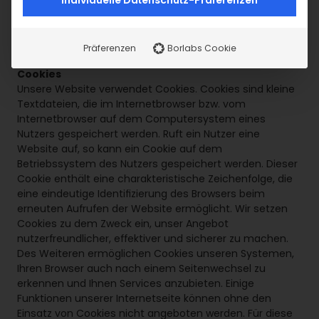
Individuelle Datenschutz-Präferenzen
Alle PayPal-Transaktionen unterliegen der PayPal-
Datenschutzerklärung. Diese finden Sie unter
https://www.paypal.com/de/webapps/mpp/ua/privacy-
prev?locale.x=de_DE
Präferenzen
Borlabs Cookie
Cookies
Unsere Website verwendet Cookies. Cookies sind kleine
Textdateien, die im Internetbrowser bzw. vom
Internetbrowser auf dem Computersystem eines
Nutzers gespeichert werden. Ruft ein Nutzer eine
Website auf, so kann ein Cookie auf dem
Betriebssystem des Nutzers gespeichert werden. Dieser
Cookie enthält eine charakteristische Zeichenfolge, die
eine eindeutige Identifizierung des Browsers beim
erneuten Aufrufen der Website ermöglicht. Wir setzen
Cookies zu dem Zweck ein, unser Angebot
nutzerfreundlicher, effektiver und sicherer zu machen.
Des Weiteren ermöglichen Cookies unseren Systemen,
Ihren Browser auch nach einem Seitenwechsel zu
erkennen und Ihnen Services anzubieten. Einige
Funktionen unserer Internetseite können ohne den
Einsatz von Cookies nicht angeboten werden. Für diese