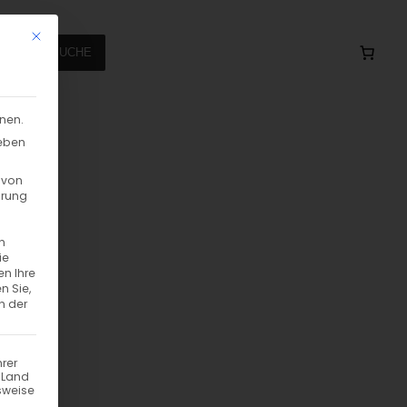
Mit diesem Button wird der Dialog geschlossen. Seine Funktionalität
SUCHE
nnen.
geben
,5 Liter
 von
hrung
n
ie
en Ihre
n Sie,
n der
hrer
n Land
sweise