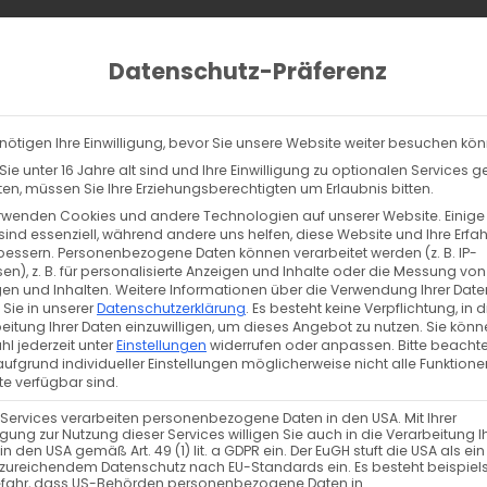
ucts
ch
Datenschutz-Präferenz
lltag
% Sale
Info
Kontakt
nötigen Ihre Einwilligung, bevor Sie unsere Website weiter besuchen kö
Waschmittel sensitiv – 1,5 Liter
ie unter 16 Jahre alt sind und Ihre Einwilligung zu optionalen Services 
Sonett Color Waschmittel sensitiv – 1
n, müssen Sie Ihre Erziehungsberechtigten um Erlaubnis bitten.
rwenden Cookies und andere Technologien auf unserer Website. Einige
8,98
€
sind essenziell, während andere uns helfen, diese Website und Ihre Erfa
inkl. MwSt. zzgl. Versand
bessern.
Personenbezogene Daten können verarbeitet werden (z. B. IP-
en), z. B. für personalisierte Anzeigen und Inhalte oder die Messung von
en und Inhalten.
Weitere Informationen über die Verwendung Ihrer Date
Merken
 Sie in unserer
Datenschutzerklärung
.
Es besteht keine Verpflichtung, in d
eitung Ihrer Daten einzuwilligen, um dieses Angebot zu nutzen.
Sie könn
l jederzeit unter
Einstellungen
widerrufen oder anpassen.
Bitte beachte
Vorrätig
ufgrund individueller Einstellungen möglicherweise nicht alle Funktione
e verfügbar sind.
 Services verarbeiten personenbezogene Daten in den USA. Mit Ihrer
zzgl.
Versand
!
ligung zur Nutzung dieser Services willigen Sie auch in die Verarbeitung I
in den USA gemäß Art. 49 (1) lit. a GDPR ein. Der EuGH stuft die USA als ei
Preis pro Liter: 4,74 €
zureichendem Datenschutz nach EU-Standards ein. Es besteht beispiel
efahr, dass US-Behörden personenbezogene Daten in