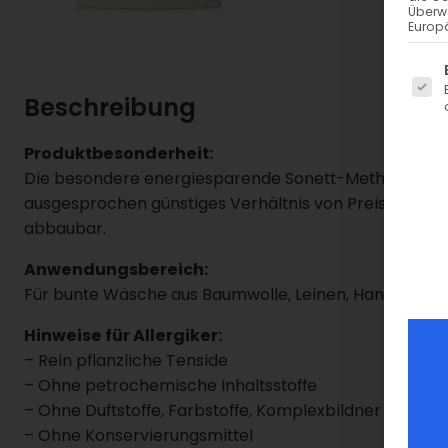
Überw
Europä
Es fo
Beschreibung
Produktbesonderheit:
Die besondere energiesparende Sonett-Methode des Ve
ausgesprochen günstiges Verhältnis von Preis zu Wasc
abbaubar.
Anwendungsbereich:
Für bunte Wäsche aus Baumwolle, Leinen, Hanf und M
Hinweise für Allergiker:
– Rein pflanzliche Tenside
– Ohne petrochemische Inhaltsstoffe
– Ohne Duftstoffe, Farbstoffe, Komplexbildner
– Ohne Konservierungsmittel