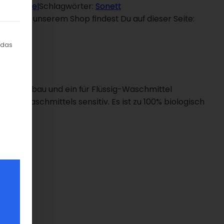
aschmittel
Schlagwörter:
Sonett
odukte in unserem Shop findest Du auf dieser Seite:
gung erteilt werden kann. Die erste Service-Gruppe ist ess
 das
schem Anbau und ein für Flüssig-Waschmittel
ien Waschmittels sensitiv. Es ist zu 100% biologisch