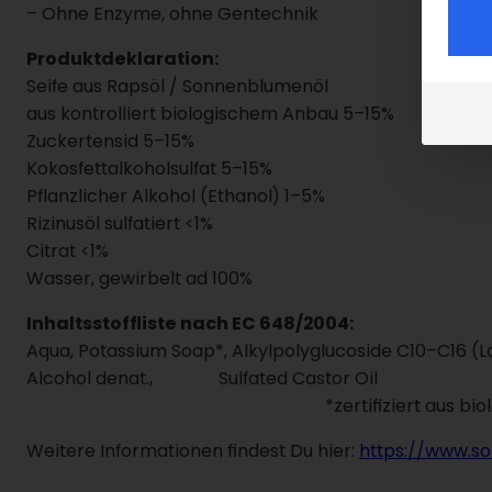
– Ohne Enzyme, ohne Gentechnik
Produktdeklaration:
Seife aus Rapsöl / Sonnenblumenöl
aus kontrolliert biologischem Anbau 5–15%
Zuckertensid 5–15%
Kokosfettalkoholsulfat 5–15%
Pflanzlicher Alkohol (Ethanol) 1–5%
Rizinusöl sulfatiert <1%
Citrat <1%
Wasser, gewirbelt ad 100%
Inhaltsstoffliste nach EC 648/2004:
Aqua, Potassium Soap*, Alkylpolyglucoside C10–C16 (La
Alcohol denat.,
Sulf
*zertifiziert aus biologisc
Weitere Informationen findest Du hier:
https://www.so