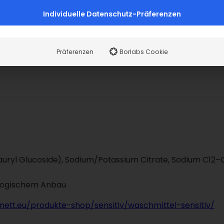
Individuelle Datenschutz-Präferenzen
Präferenzen
Borlabs Cookie
uryl Glucoside), Sodium/Potassium Citrate, Sodium C12–C14
ated Ca
hem Anbau
nett.eu/produkte-shop/sensitiv/waschmittel-sensitiv/