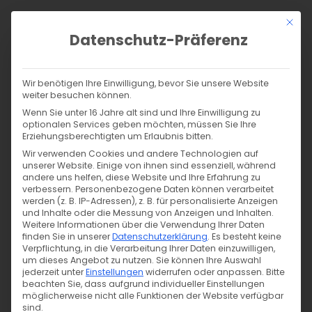
Zum
Mit di
Inhalt
Datenschutz-Präferenz
springen
Products
search
SUCHE
Wir benötigen Ihre Einwilligung, bevor Sie unsere Website
weiter besuchen können.
Start
/
Shop
/
Nähen
/
Stoffe
/
Badestoffe
/
Wenn Sie unter 16 Jahre alt sind und Ihre Einwilligung zu
Bade-/Sportjersey – Regenbögen (mit neonfarbenen
optionalen Services geben möchten, müssen Sie Ihre
Erziehungsberechtigten um Erlaubnis bitten.
Elementen)
Wir verwenden Cookies und andere Technologien auf
unserer Website. Einige von ihnen sind essenziell, während
andere uns helfen, diese Website und Ihre Erfahrung zu
verbessern.
Personenbezogene Daten können verarbeitet
werden (z. B. IP-Adressen), z. B. für personalisierte Anzeigen
und Inhalte oder die Messung von Anzeigen und Inhalten.
Weitere Informationen über die Verwendung Ihrer Daten
finden Sie in unserer
Datenschutzerklärung
.
Es besteht keine
Verpflichtung, in die Verarbeitung Ihrer Daten einzuwilligen,
um dieses Angebot zu nutzen.
Sie können Ihre Auswahl
jederzeit unter
Einstellungen
widerrufen oder anpassen.
Bitte
beachten Sie, dass aufgrund individueller Einstellungen
möglicherweise nicht alle Funktionen der Website verfügbar
sind.