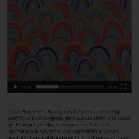
r
b
e
n
e
n
E
l
e
m
e
n
t
00:00
00:09
e
n
)
M
Dieser Bade- und Sportjersey ist genau der richtige
e
Stoff für alle Nähprojekte, die hautnah sitzen und dabei
n
viel Bewegungsfreiheit bieten sollen. Durch die
g
Mischung aus Polyamid und Elasthan ist er schön
e
elastisch, formstabil und macht jede Bewegung locker