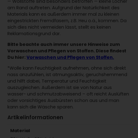
r
— Wollstoffe sind besonders betroffen — kleine Löcher
s
am Rand auftreten. Aufgrund der Natürlichkeit des
w
Materials kann es außerdem immer mal zu kleinen
e
eingestrickten Fremdfasern, z.B. Heu o.ä., kommen. Da
a
sich dies nicht vermeiden lässt, stellt es keinen
t
Reklamationsgrund dar.
–
Bitte beachte auch immer unsere Hinweise zum
m
Vorwaschen und Pflegen von Stoffen. Diese findest
a
Du hier:
Vorwaschen und Pflegen von Stoffen.
r
i
*Wolle kann Feuchtigkeit aufnehmen, ohne sich direkt
n
nass anzufühlen, ist atmungsaktiv, geruchshemmend
e
und hilft dabei, Temperatur und Feuchtigkeit
M
auszugleichen. Außerdem ist sie von Natur aus
e
wasser- und schmutzabweisend – oft reicht Auslüften
n
oder vorsichtiges Ausbürsten schon aus und man
g
kann sich die Wäsche sparen.
e
Artikelinformationen
Material