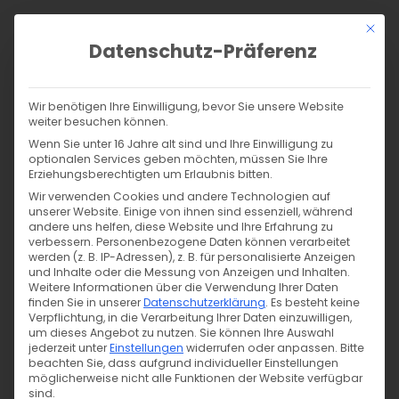
Zum
Mit di
Inhalt
Datenschutz-Präferenz
springen
Products
search
SUCHE
Wir benötigen Ihre Einwilligung, bevor Sie unsere Website
weiter besuchen können.
Start
/
Shop
/
Nähen
/
Wollshop
/
Sommersweat
/
Wenn Sie unter 16 Jahre alt sind und Ihre Einwilligung zu
Kuscheliger Wolle/Seide Bio Sommersweat – marine
optionalen Services geben möchten, müssen Sie Ihre
Erziehungsberechtigten um Erlaubnis bitten.
Wir verwenden Cookies und andere Technologien auf
unserer Website. Einige von ihnen sind essenziell, während
andere uns helfen, diese Website und Ihre Erfahrung zu
verbessern.
Personenbezogene Daten können verarbeitet
werden (z. B. IP-Adressen), z. B. für personalisierte Anzeigen
und Inhalte oder die Messung von Anzeigen und Inhalten.
Weitere Informationen über die Verwendung Ihrer Daten
finden Sie in unserer
Datenschutzerklärung
.
Es besteht keine
Verpflichtung, in die Verarbeitung Ihrer Daten einzuwilligen,
um dieses Angebot zu nutzen.
Sie können Ihre Auswahl
jederzeit unter
Einstellungen
widerrufen oder anpassen.
Bitte
beachten Sie, dass aufgrund individueller Einstellungen
möglicherweise nicht alle Funktionen der Website verfügbar
sind.