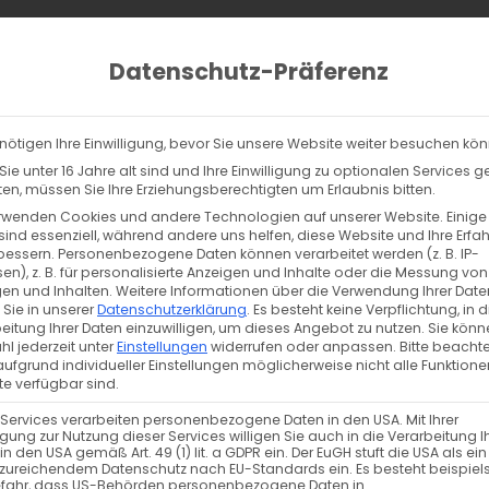
ucts
ch
Datenschutz-Präferenz
lltag
% Sale
Info
Kontakt
nötigen Ihre Einwilligung, bevor Sie unsere Website weiter besuchen kö
rgebnisse für „produkt biojersey stoffonkel dotties weissstillwater“
ie unter 16 Jahre alt sind und Ihre Einwilligung zu optionalen Services 
n, müssen Sie Ihre Erziehungsberechtigten um Erlaubnis bitten.
rwenden Cookies und andere Technologien auf unserer Website. Einige
sind essenziell, während andere uns helfen, diese Website und Ihre Erfa
bessern.
Personenbezogene Daten können verarbeitet werden (z. B. IP-
Wir konnten nichts fi
en), z. B. für personalisierte Anzeigen und Inhalte oder die Messung von
en und Inhalten.
Weitere Informationen über die Verwendung Ihrer Date
 Sie in unserer
Datenschutzerklärung
.
Es besteht keine Verpflichtung, in d
eitung Ihrer Daten einzuwilligen, um dieses Angebot zu nutzen.
Sie könn
Du kannst versuchen, einzelne Filter zu löschen, oder 
l jederzeit unter
Einstellungen
widerrufen oder anpassen.
Bitte beachte
ufgrund individueller Einstellungen möglicherweise nicht alle Funktione
e verfügbar sind.
 Services verarbeiten personenbezogene Daten in den USA. Mit Ihrer
ligung zur Nutzung dieser Services willigen Sie auch in die Verarbeitung I
in den USA gemäß Art. 49 (1) lit. a GDPR ein. Der EuGH stuft die USA als ei
zureichendem Datenschutz nach EU-Standards ein. Es besteht beispiel
efahr, dass US-Behörden personenbezogene Daten in