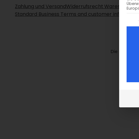
Überw
Zahlung und Versand
Widerrufsrecht Waren
Datens
Europä
Standard Business Terms and customer informatio
Es fo
Die durchges