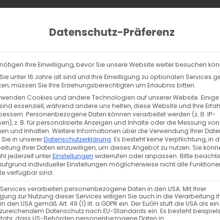
ucts
ch
Datenschutz-Präferenz
lltag
% Sale
Info
Kontakt
nötigen Ihre Einwilligung, bevor Sie unsere Website weiter besuchen kö
ersey – Tigerlilly – Regenbogenwetter
ie unter 16 Jahre alt sind und Ihre Einwilligung zu optionalen Services 
Biojersey – Tigerlilly – Regenbogen
n, müssen Sie Ihre Erziehungsberechtigten um Erlaubnis bitten.
rwenden Cookies und andere Technologien auf unserer Website. Einige
2,09
€
sind essenziell, während andere uns helfen, diese Website und Ihre Erfa
inkl. MwSt. zzgl. Versand
bessern.
Personenbezogene Daten können verarbeitet werden (z. B. IP-
en), z. B. für personalisierte Anzeigen und Inhalte oder die Messung von
en und Inhalten.
Weitere Informationen über die Verwendung Ihrer Date
Merken
 Sie in unserer
Datenschutzerklärung
.
Es besteht keine Verpflichtung, in d
eitung Ihrer Daten einzuwilligen, um dieses Angebot zu nutzen.
Sie könn
l jederzeit unter
Einstellungen
widerrufen oder anpassen.
Bitte beachte
Vorrätig
ufgrund individueller Einstellungen möglicherweise nicht alle Funktione
e verfügbar sind.
B
−
+
 Services verarbeiten personenbezogene Daten in den USA. Mit Ihrer
i
ligung zur Nutzung dieser Services willigen Sie auch in die Verarbeitung I
Der genannte Preis bezieht sich auf 1
in den USA gemäß Art. 49 (1) lit. a GDPR ein. Der EuGH stuft die USA als ei
o
zureichendem Datenschutz nach EU-Standards ein. Es besteht beispiel
Meterpreis: 20,90€
j
efahr, dass US-Behörden personenbezogene Daten in