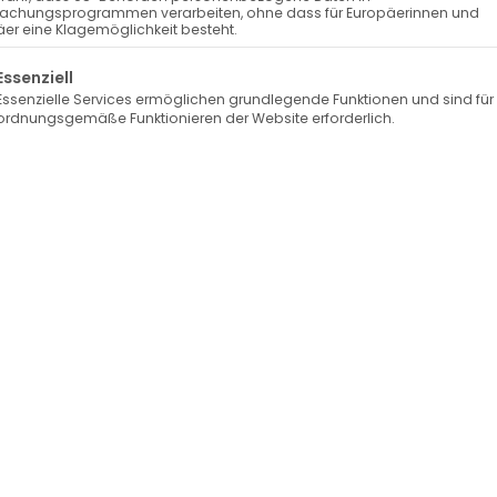
achungsprogrammen verarbeiten, ohne dass für Europäerinnen und
e
er eine Klagemöglichkeit besteht.
SKU:
364903
Kategorie:
Jersey EP
, 
Jersey
r
Die Hersteller-Informationen für alle Pr
lgt eine Liste der Service-Gruppen, für die eine Einwilli
Essenziell
s
Hersteller-Informationen
Essenzielle Services ermöglichen grundlegende Funktionen und sind für
e
ordnungsgemäße Funktionieren der Website erforderlich.
y
–
T
i
g
e
r
l
i
l
l
y
–
R