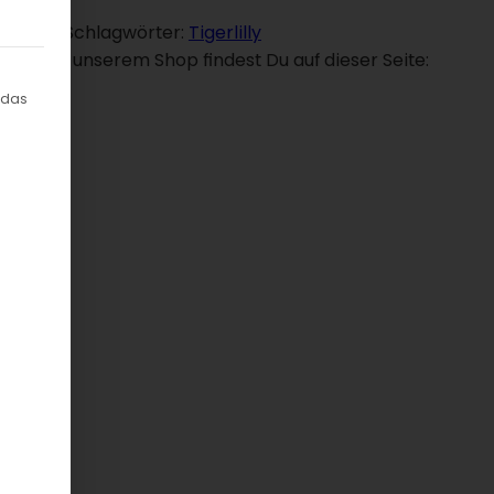
 normal
Schlagwörter:
Tigerlilly
odukte in unserem Shop findest Du auf dieser Seite:
gung erteilt werden kann. Die erste Service-Gruppe ist ess
 das