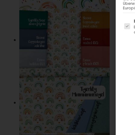
Überw
Europä
Es fo