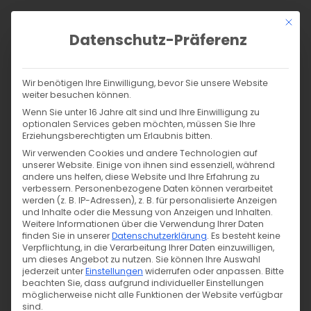
Zum
Mit di
Inhalt
Datenschutz-Präferenz
springen
Products
search
SUCHE
Wir benötigen Ihre Einwilligung, bevor Sie unsere Website
weiter besuchen können.
Start
/
Shop
/
Nähen
/
Wollshop
/
Wolltresse
/
Wenn Sie unter 16 Jahre alt sind und Ihre Einwilligung zu
Bio Wolltresse – dark denim 7259
optionalen Services geben möchten, müssen Sie Ihre
Erziehungsberechtigten um Erlaubnis bitten.
Wir verwenden Cookies und andere Technologien auf
unserer Website. Einige von ihnen sind essenziell, während
andere uns helfen, diese Website und Ihre Erfahrung zu
verbessern.
Personenbezogene Daten können verarbeitet
werden (z. B. IP-Adressen), z. B. für personalisierte Anzeigen
und Inhalte oder die Messung von Anzeigen und Inhalten.
Weitere Informationen über die Verwendung Ihrer Daten
finden Sie in unserer
Datenschutzerklärung
.
Es besteht keine
Verpflichtung, in die Verarbeitung Ihrer Daten einzuwilligen,
um dieses Angebot zu nutzen.
Sie können Ihre Auswahl
jederzeit unter
Einstellungen
widerrufen oder anpassen.
Bitte
beachten Sie, dass aufgrund individueller Einstellungen
möglicherweise nicht alle Funktionen der Website verfügbar
sind.