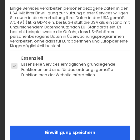
Einige Services verarbeiten personenbezogene Daten in den
USA. Mit Ihrer Einwilligung zur Nutzung dieser Services willigen
Sie auch in die Verarbeitung Ihrer Daten in den USA gemäß
Art. 49 (1) lit. a GDPR ein. Der EuGH stuft die USA als ein Land mit
Bio Wolltresse – dark denim 7259
unzureichendem Datenschutz nach EU-Standards ein. Es
besteht beispielsweise die Gefahr, dass US-Behörden
personenbezogene Daten in Überwachungsprogrammen
2,70
€
verarbeiten, ohne dass für Europäerinnen und Europäer eine
inkl. MwSt. zzgl. Versand
Klagemöglichkeit besteht.
Merken
Es folgt eine Liste der Service-Gruppen, für die eine Einwi
Essenziell
Essenzielle Services ermöglichen grundlegende
Vorrätig
Funktionen und sind für das ordnungsgemäße
Funktionieren der Website erforderlich.
B
−
+
i
Der Preis gilt pro Meter. Größere Mengen werden am
o
Stück zugeschnitten.
W
o
SKU:
375779
Kategorie:
Wolltresse
l
Die Hersteller-Informationen für alle Produkte in
l
unserem Shop findest Du auf dieser Seite:
Hersteller-
t
Informationen
Einwilligung speichern
r