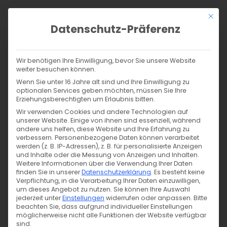
Zum
Mit di
Inhalt
Datenschutz-Präferenz
springen
Products
search
SUCHE
Wir benötigen Ihre Einwilligung, bevor Sie unsere Website
weiter besuchen können.
Start
/
Shop
/
Nähen
/
Stoffe
/
Badestoffe
/
Wenn Sie unter 16 Jahre alt sind und Ihre Einwilligung zu
Bade-/Sportjersey – weiß 050
optionalen Services geben möchten, müssen Sie Ihre
Erziehungsberechtigten um Erlaubnis bitten.
Wir verwenden Cookies und andere Technologien auf
unserer Website. Einige von ihnen sind essenziell, während
andere uns helfen, diese Website und Ihre Erfahrung zu
verbessern.
Personenbezogene Daten können verarbeitet
werden (z. B. IP-Adressen), z. B. für personalisierte Anzeigen
und Inhalte oder die Messung von Anzeigen und Inhalten.
Weitere Informationen über die Verwendung Ihrer Daten
finden Sie in unserer
Datenschutzerklärung
.
Es besteht keine
Verpflichtung, in die Verarbeitung Ihrer Daten einzuwilligen,
um dieses Angebot zu nutzen.
Sie können Ihre Auswahl
jederzeit unter
Einstellungen
widerrufen oder anpassen.
Bitte
beachten Sie, dass aufgrund individueller Einstellungen
möglicherweise nicht alle Funktionen der Website verfügbar
sind.