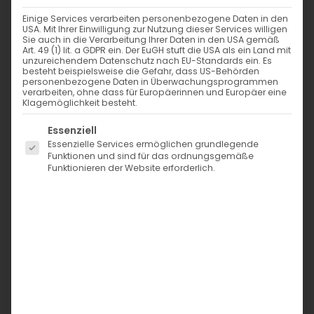
Einige Services verarbeiten personenbezogene Daten in den
USA. Mit Ihrer Einwilligung zur Nutzung dieser Services willigen
Sie auch in die Verarbeitung Ihrer Daten in den USA gemäß
Art. 49 (1) lit. a GDPR ein. Der EuGH stuft die USA als ein Land mit
Bade-/Sportjersey – weiß 050
unzureichendem Datenschutz nach EU-Standards ein. Es
besteht beispielsweise die Gefahr, dass US-Behörden
personenbezogene Daten in Überwachungsprogrammen
1,59
€
verarbeiten, ohne dass für Europäerinnen und Europäer eine
inkl. MwSt. zzgl. Versand
Klagemöglichkeit besteht.
Merken
Es folgt eine Liste der Service-Gruppen, für die eine Einwi
Essenziell
Essenzielle Services ermöglichen grundlegende
Vorrätig
Funktionen und sind für das ordnungsgemäße
Funktionieren der Website erforderlich.
B
−
+
a
Der genannte Preis bezieht sich auf 10 cm. Größere
d
Mengen werden am Stück zugeschnitten.
e
Meterpreis: 15,90€
-
/
SKU:
326280
Kategorie:
Badestoffe
S
Die Hersteller-Informationen für alle Produkte in
p
unserem Shop findest Du auf dieser Seite:
Hersteller-
o
Informationen