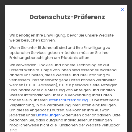
Zum
Mit di
Inhalt
Datenschutz-Präferenz
springen
Products
search
SUCHE
Wir benötigen Ihre Einwilligung, bevor Sie unsere Website
weiter besuchen können.
Wenn Sie unter 16 Jahre alt sind und Ihre Einwilligung zu
Start
/
Dein Shop für Biostoffe, Tüddel, Tiger Snaps und mehr!
/
optionalen Services geben möchten, müssen Sie Ihre
Suchergebnisse für „produkt 40cm reststueck bio
Erziehungsberechtigten um Erlaubnis bitten.
merinofleece wintertraube“
Wir verwenden Cookies und andere Technologien auf
Suche in den Ergebnissen
Alle Filter
unserer Website. Einige von ihnen sind essenziell, während
andere uns helfen, diese Website und Ihre Erfahrung zu
verbessern.
Personenbezogene Daten können verarbeitet
werden (z. B. IP-Adressen), z. B. für personalisierte Anzeigen
und Inhalte oder die Messung von Anzeigen und Inhalten.
Weitere Informationen über die Verwendung Ihrer Daten
finden Sie in unserer
Datenschutzerklärung
.
Es besteht keine
Wir konnten nichts finden.
Verpflichtung, in die Verarbeitung Ihrer Daten einzuwilligen,
um dieses Angebot zu nutzen.
Sie können Ihre Auswahl
jederzeit unter
Einstellungen
widerrufen oder anpassen.
Bitte
Du kannst versuchen, einzelne Filter zu löschen, oder
beachten Sie, dass aufgrund individueller Einstellungen
auf die Startseite zurückkehren.
möglicherweise nicht alle Funktionen der Website verfügbar
sind.