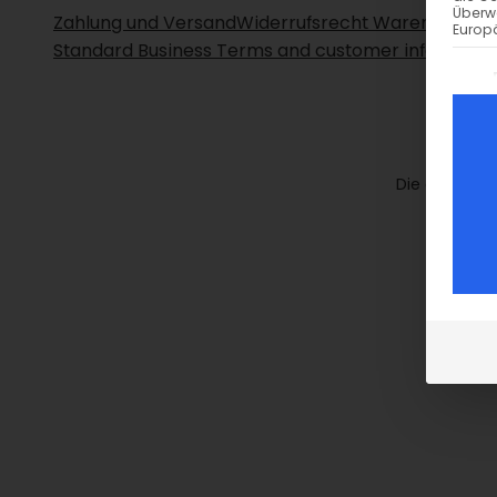
Überw
Zahlung und Versand
Widerrufsrecht Waren
Datens
Europä
Standard Business Terms and customer informatio
Es fo
Die durchges