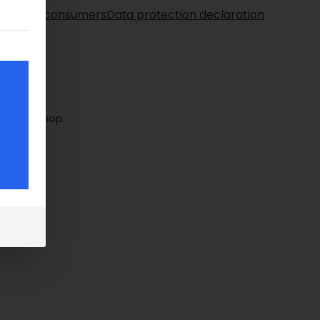
right for consumers
Data protection declaration
gung erteilt werden kann. Die erste Service-Gruppe ist ess
 das
 Online-Shop.