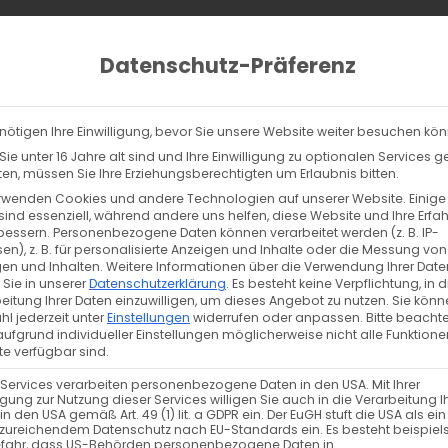
ucts
ch
Datenschutz-Präferenz
lltag
% Sale
Info
Kontakt
nötigen Ihre Einwilligung, bevor Sie unsere Website weiter besuchen kö
rgebnisse für „produkt nachtleuchtendes dtf buegelbild o15 tigerlilly 
ie unter 16 Jahre alt sind und Ihre Einwilligung zu optionalen Services 
n, müssen Sie Ihre Erziehungsberechtigten um Erlaubnis bitten.
rwenden Cookies und andere Technologien auf unserer Website. Einige
sind essenziell, während andere uns helfen, diese Website und Ihre Erfa
bessern.
Personenbezogene Daten können verarbeitet werden (z. B. IP-
Wir konnten nichts fi
en), z. B. für personalisierte Anzeigen und Inhalte oder die Messung von
en und Inhalten.
Weitere Informationen über die Verwendung Ihrer Date
 Sie in unserer
Datenschutzerklärung
.
Es besteht keine Verpflichtung, in d
eitung Ihrer Daten einzuwilligen, um dieses Angebot zu nutzen.
Sie könn
Du kannst versuchen, einzelne Filter zu löschen, oder 
l jederzeit unter
Einstellungen
widerrufen oder anpassen.
Bitte beachte
ufgrund individueller Einstellungen möglicherweise nicht alle Funktione
e verfügbar sind.
 Services verarbeiten personenbezogene Daten in den USA. Mit Ihrer
ligung zur Nutzung dieser Services willigen Sie auch in die Verarbeitung I
in den USA gemäß Art. 49 (1) lit. a GDPR ein. Der EuGH stuft die USA als ei
zureichendem Datenschutz nach EU-Standards ein. Es besteht beispiel
efahr, dass US-Behörden personenbezogene Daten in