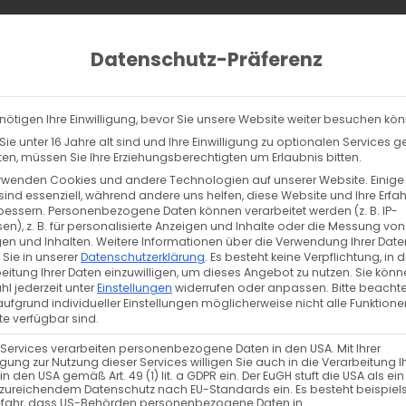
ucts
ch
Datenschutz-Präferenz
lltag
% Sale
Info
Kontakt
nötigen Ihre Einwilligung, bevor Sie unsere Website weiter besuchen kö
eißverschlüsse
/
Jacken Reißverschluss teilbar 80cm – riorot 179
ie unter 16 Jahre alt sind und Ihre Einwilligung zu optionalen Services 
Jacken Reißverschluss teilbar 80cm 
n, müssen Sie Ihre Erziehungsberechtigten um Erlaubnis bitten.
rwenden Cookies und andere Technologien auf unserer Website. Einige
2,20
€
sind essenziell, während andere uns helfen, diese Website und Ihre Erfa
inkl. MwSt. zzgl. Versand
bessern.
Personenbezogene Daten können verarbeitet werden (z. B. IP-
en), z. B. für personalisierte Anzeigen und Inhalte oder die Messung von
en und Inhalten.
Weitere Informationen über die Verwendung Ihrer Date
Merken
 Sie in unserer
Datenschutzerklärung
.
Es besteht keine Verpflichtung, in d
eitung Ihrer Daten einzuwilligen, um dieses Angebot zu nutzen.
Sie könn
l jederzeit unter
Einstellungen
widerrufen oder anpassen.
Bitte beachte
Vorrätig
ufgrund individueller Einstellungen möglicherweise nicht alle Funktione
e verfügbar sind.
J
−
+
 Services verarbeiten personenbezogene Daten in den USA. Mit Ihrer
a
ligung zur Nutzung dieser Services willigen Sie auch in die Verarbeitung I
SKU:
462603
Kategorie:
teilbare Reißver
in den USA gemäß Art. 49 (1) lit. a GDPR ein. Der EuGH stuft die USA als ei
c
zureichendem Datenschutz nach EU-Standards ein. Es besteht beispiel
Die Hersteller-Informationen für alle Pr
k
efahr, dass US-Behörden personenbezogene Daten in