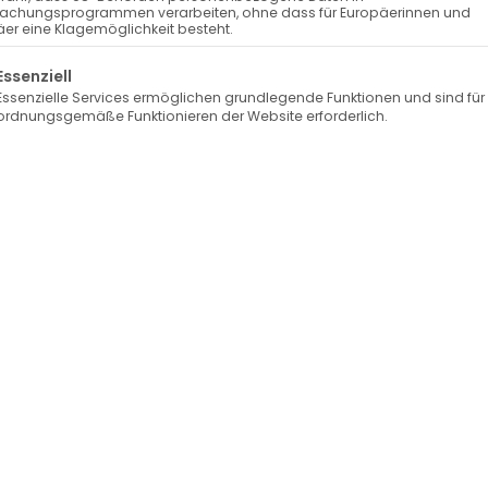
Hersteller-Informationen
achungsprogrammen verarbeiten, ohne dass für Europäerinnen und
e
er eine Klagemöglichkeit besteht.
n
lgt eine Liste der Service-Gruppen, für die eine Einwilli
Essenziell
R
Essenzielle Services ermöglichen grundlegende Funktionen und sind für
e
ordnungsgemäße Funktionieren der Website erforderlich.
i
ß
v
e
r
s
c
h
l
u
s
s
t
e