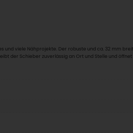
7
9
M
e
n
g
e
es und viele Nähprojekte. Der robuste und ca. 32 mm brei
ibt der Schieber zuverlässig an Ort und Stelle und öffnet 