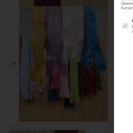
Überw
Europä
Es fo