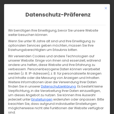
Zum
Mit di
Inhalt
Datenschutz-Präferenz
springen
Products
search
SUCHE
Wir benötigen Ihre Einwilligung, bevor Sie unsere Website
weiter besuchen können.
Start
/
Shop
/
Nähen
/
Nähzubehör
/
Reißverschlüsse
/
Wenn Sie unter 16 Jahre alt sind und Ihre Einwilligung zu
teilbare Reißverschlüsse
/
optionalen Services geben möchten, müssen Sie Ihre
Erziehungsberechtigten um Erlaubnis bitten.
Jacken Reißverschluss teilbar 80cm – neonkoralle
(Abverkauf)
Wir verwenden Cookies und andere Technologien auf
unserer Website. Einige von ihnen sind essenziell, während
andere uns helfen, diese Website und Ihre Erfahrung zu
verbessern.
Personenbezogene Daten können verarbeitet
werden (z. B. IP-Adressen), z. B. für personalisierte Anzeigen
und Inhalte oder die Messung von Anzeigen und Inhalten.
Weitere Informationen über die Verwendung Ihrer Daten
finden Sie in unserer
Datenschutzerklärung
.
Es besteht keine
Verpflichtung, in die Verarbeitung Ihrer Daten einzuwilligen,
um dieses Angebot zu nutzen.
Sie können Ihre Auswahl
jederzeit unter
Einstellungen
widerrufen oder anpassen.
Bitte
beachten Sie, dass aufgrund individueller Einstellungen
möglicherweise nicht alle Funktionen der Website verfügbar
sind.