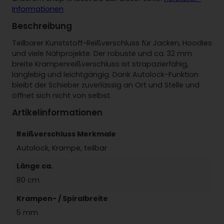
e
Informationen
n
R
Beschreibung
e
i
Teilbarer Kunststoff-Reißverschluss für Jacken, Hoodies
ß
und viele Nähprojekte. Der robuste und ca. 32 mm
v
breite Krampenreißverschluss ist strapazierfähig,
e
langlebig und leichtgängig. Dank Autolock-Funktion
r
bleibt der Schieber zuverlässig an Ort und Stelle und
s
öffnet sich nicht von selbst.
c
Artikelinformationen
h
l
Reißverschluss Merkmale
u
s
Autolock, Krampe, teilbar
s
Länge ca.
t
e
80 cm
i
Krampen- / Spiralbreite
l
b
5 mm
a