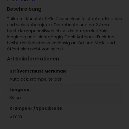
n
R
Beschreibung
e
i
Teilbarer Kunststoff-Reißverschluss für Jacken, Hoodies
ß
und viele Nähprojekte. Der robuste und ca. 32 mm
v
breite Krampenreißverschluss ist strapazierfähig,
e
langlebig und leichtgängig. Dank Autolock-Funktion
r
bleibt der Schieber zuverlässig an Ort und Stelle und
s
öffnet sich nicht von selbst.
c
Artikelinformationen
h
l
Reißverschluss Merkmale
u
s
Autolock, Krampe, teilbar
s
Länge ca.
t
e
35 cm
i
Krampen- / Spiralbreite
l
b
5 mm
a
r