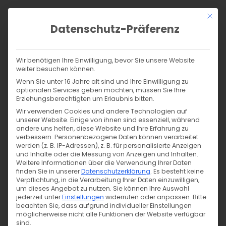
Zum
Mit di
Inhalt
Datenschutz-Präferenz
springen
Products
search
SUCHE
Wir benötigen Ihre Einwilligung, bevor Sie unsere Website
weiter besuchen können.
Start
/
Shop
/
Nähen
/
Nähzubehör
/
Reißverschlüsse
/
Wenn Sie unter 16 Jahre alt sind und Ihre Einwilligung zu
teilbare Reißverschlüsse
/
optionalen Services geben möchten, müssen Sie Ihre
Erziehungsberechtigten um Erlaubnis bitten.
Jacken Reißverschluss teilbar 35cm – pastellrosa 134
Wir verwenden Cookies und andere Technologien auf
unserer Website. Einige von ihnen sind essenziell, während
andere uns helfen, diese Website und Ihre Erfahrung zu
verbessern.
Personenbezogene Daten können verarbeitet
werden (z. B. IP-Adressen), z. B. für personalisierte Anzeigen
und Inhalte oder die Messung von Anzeigen und Inhalten.
Weitere Informationen über die Verwendung Ihrer Daten
finden Sie in unserer
Datenschutzerklärung
.
Es besteht keine
Verpflichtung, in die Verarbeitung Ihrer Daten einzuwilligen,
um dieses Angebot zu nutzen.
Sie können Ihre Auswahl
jederzeit unter
Einstellungen
widerrufen oder anpassen.
Bitte
beachten Sie, dass aufgrund individueller Einstellungen
möglicherweise nicht alle Funktionen der Website verfügbar
sind.