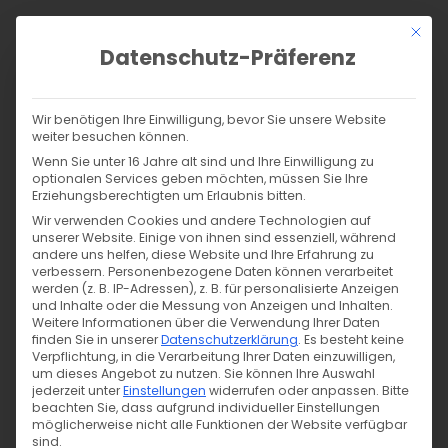
Zum
Mit di
Inhalt
Datenschutz-Präferenz
springen
Products
search
SUCHE
Wir benötigen Ihre Einwilligung, bevor Sie unsere Website
weiter besuchen können.
Start
/
Shop
/
Nähen
/
Nähzubehör
/
Reißverschlüsse
/
Wenn Sie unter 16 Jahre alt sind und Ihre Einwilligung zu
teilbare Reißverschlüsse
/
optionalen Services geben möchten, müssen Sie Ihre
Erziehungsberechtigten um Erlaubnis bitten.
Jacken Reißverschluss teilbar 35cm – creme 103
Wir verwenden Cookies und andere Technologien auf
unserer Website. Einige von ihnen sind essenziell, während
andere uns helfen, diese Website und Ihre Erfahrung zu
verbessern.
Personenbezogene Daten können verarbeitet
werden (z. B. IP-Adressen), z. B. für personalisierte Anzeigen
und Inhalte oder die Messung von Anzeigen und Inhalten.
Weitere Informationen über die Verwendung Ihrer Daten
finden Sie in unserer
Datenschutzerklärung
.
Es besteht keine
Verpflichtung, in die Verarbeitung Ihrer Daten einzuwilligen,
um dieses Angebot zu nutzen.
Sie können Ihre Auswahl
jederzeit unter
Einstellungen
widerrufen oder anpassen.
Bitte
beachten Sie, dass aufgrund individueller Einstellungen
möglicherweise nicht alle Funktionen der Website verfügbar
sind.