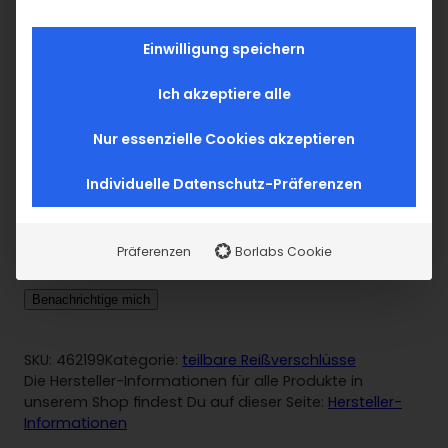
Einwilligung speichern
Ich akzeptiere alle
Jacken Reißverschluss teilbar 35cm – creme 103
Nur essenzielle Cookies akzeptieren
1,75
€
inkl. MwSt. zzgl. Versand
Individuelle Datenschutz-Präferenzen
Nicht vorrätig
Sollen wir Dich benachrichtigen, wenn dieser Artikel
Präferenzen
Borlabs Cookie
wieder verfügbar ist?
Benachrichtige mich
SKU:
462199
Kategorie:
teilbare Reißverschlüsse
Die Hersteller-Informationen für alle Produkte in
unserem Shop findest Du auf dieser Seite:
Hersteller-
Informationen