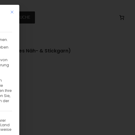
Mit diesem Button wird der Dialog geschlossen. Seine Funktionalität
SUCHE
nnen.
geben
chtendes Näh- & Stickgarn)
 von
hrung
n
ie
en Ihre
n Sie,
n der
hrer
n Land
sweise