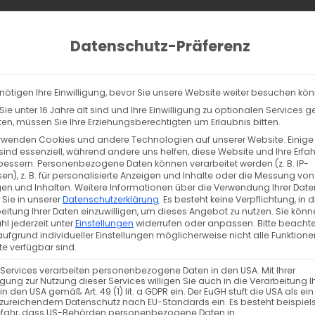
ucts
ch
Datenschutz-Präferenz
lltag
% Sale
Info
Kontakt
nötigen Ihre Einwilligung, bevor Sie unsere Website weiter besuchen kö
lowy 40 (nachleuchtendes Näh- & Stickgarn)
ie unter 16 Jahre alt sind und Ihre Einwilligung zu optionalen Services 
100m Gütermann Glowy 40 (nachleu
n, müssen Sie Ihre Erziehungsberechtigten um Erlaubnis bitten.
rwenden Cookies und andere Technologien auf unserer Website. Einige
5,00
€
sind essenziell, während andere uns helfen, diese Website und Ihre Erfa
inkl. MwSt. zzgl. Versand
bessern.
Personenbezogene Daten können verarbeitet werden (z. B. IP-
en), z. B. für personalisierte Anzeigen und Inhalte oder die Messung von
en und Inhalten.
Weitere Informationen über die Verwendung Ihrer Date
Merken
 Sie in unserer
Datenschutzerklärung
.
Es besteht keine Verpflichtung, in d
eitung Ihrer Daten einzuwilligen, um dieses Angebot zu nutzen.
Sie könn
l jederzeit unter
Einstellungen
widerrufen oder anpassen.
Bitte beachte
Farbe
ufgrund individueller Einstellungen möglicherweise nicht alle Funktione
e verfügbar sind.
grün
lila
orange
rosa
 Services verarbeiten personenbezogene Daten in den USA. Mit Ihrer
ligung zur Nutzung dieser Services willigen Sie auch in die Verarbeitung I
in den USA gemäß Art. 49 (1) lit. a GDPR ein. Der EuGH stuft die USA als ei
Vorrätig
zureichendem Datenschutz nach EU-Standards ein. Es besteht beispiel
efahr, dass US-Behörden personenbezogene Daten in