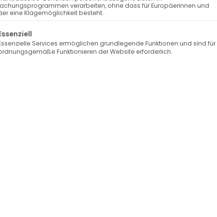
achungsprogrammen verarbeiten, ohne dass für Europäerinnen und
er eine Klagemöglichkeit besteht.
Der Preis gilt für 100m. Preis pro Meter: 
lgt eine Liste der Service-Gruppen, für die eine Einwilli
Essenziell
SKU:
239230
Kategorie:
Nähgarn
Schlagwö
Essenzielle Services ermöglichen grundlegende Funktionen und sind für
Die Hersteller-Informationen für alle Pr
ordnungsgemäße Funktionieren der Website erforderlich.
Hersteller-Informationen