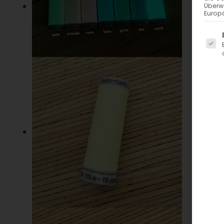
Überw
Europä
Es fo