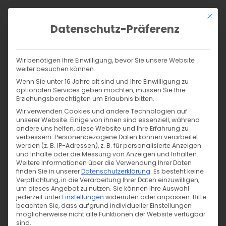
Zum
Mit di
Inhalt
Datenschutz-Präferenz
springen
Products
search
SUCHE
Wir benötigen Ihre Einwilligung, bevor Sie unsere Website
weiter besuchen können.
Start
/
Shop
/
Nähen
/
Stoffe
/
Badestoffe
/
Wenn Sie unter 16 Jahre alt sind und Ihre Einwilligung zu
Bade-/Sportjersey – neon koralle 524
optionalen Services geben möchten, müssen Sie Ihre
Erziehungsberechtigten um Erlaubnis bitten.
Wir verwenden Cookies und andere Technologien auf
unserer Website. Einige von ihnen sind essenziell, während
andere uns helfen, diese Website und Ihre Erfahrung zu
verbessern.
Personenbezogene Daten können verarbeitet
werden (z. B. IP-Adressen), z. B. für personalisierte Anzeigen
und Inhalte oder die Messung von Anzeigen und Inhalten.
Weitere Informationen über die Verwendung Ihrer Daten
finden Sie in unserer
Datenschutzerklärung
.
Es besteht keine
Verpflichtung, in die Verarbeitung Ihrer Daten einzuwilligen,
um dieses Angebot zu nutzen.
Sie können Ihre Auswahl
jederzeit unter
Einstellungen
widerrufen oder anpassen.
Bitte
beachten Sie, dass aufgrund individueller Einstellungen
möglicherweise nicht alle Funktionen der Website verfügbar
sind.