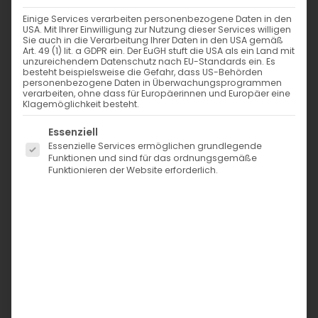
Einige Services verarbeiten personenbezogene Daten in den
USA. Mit Ihrer Einwilligung zur Nutzung dieser Services willigen
Sie auch in die Verarbeitung Ihrer Daten in den USA gemäß
Art. 49 (1) lit. a GDPR ein. Der EuGH stuft die USA als ein Land mit
unzureichendem Datenschutz nach EU-Standards ein. Es
besteht beispielsweise die Gefahr, dass US-Behörden
personenbezogene Daten in Überwachungsprogrammen
verarbeiten, ohne dass für Europäerinnen und Europäer eine
Klagemöglichkeit besteht.
Es folgt eine Liste der Service-Gruppen, für die eine Einwi
Essenziell
Essenzielle Services ermöglichen grundlegende
Funktionen und sind für das ordnungsgemäße
Funktionieren der Website erforderlich.
Bade-/Sportjersey – neon koralle 524
1,45
€
inkl. MwSt. zzgl. Versand
Merken