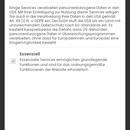
Einige Services verarbeiten personenbezogene Daten in den
USA. Mit Ihrer Einwilligung zur Nutzung dieser Services willigen
Sie auch in die Verarbeitung Ihrer Daten in den USA gemäß
Art. 49 (1) lit. a GDPR ein. Der EuGH stuft die USA als ein Land mit
Bade-/Sportjersey – pastellrosa 522
unzureichendem Datenschutz nach EU-Standards ein. Es
besteht beispielsweise die Gefahr, dass US-Behörden
personenbezogene Daten in Überwachungsprogrammen
1,45
€
verarbeiten, ohne dass für Europäerinnen und Europäer eine
inkl. MwSt. zzgl. Versand
Klagemöglichkeit besteht.
Merken
Es folgt eine Liste der Service-Gruppen, für die eine Einwi
Essenziell
Essenzielle Services ermöglichen grundlegende
Vorrätig
Funktionen und sind für das ordnungsgemäße
Funktionieren der Website erforderlich.
B
−
+
a
Der genannte Preis bezieht sich auf 10 cm. Größere
d
Mengen werden am Stück zugeschnitten.
e
Meterpreis: 14,50€
-
/
SKU:
439341
Kategorie:
Badestoffe
S
Die Hersteller-Informationen für alle Produkte in
p
unserem Shop findest Du auf dieser Seite:
Hersteller-
o
Informationen