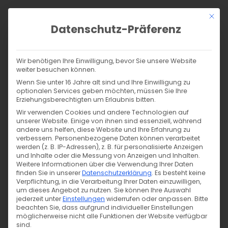
Zum
Mit di
Inhalt
Datenschutz-Präferenz
springen
Products
search
SUCHE
Wir benötigen Ihre Einwilligung, bevor Sie unsere Website
weiter besuchen können.
Start
/
Shop
/
Nähen
/
Stoffe
/
Badestoffe
/
Wenn Sie unter 16 Jahre alt sind und Ihre Einwilligung zu
Bade-/Sportjersey – pastellrosa 522
optionalen Services geben möchten, müssen Sie Ihre
Erziehungsberechtigten um Erlaubnis bitten.
Wir verwenden Cookies und andere Technologien auf
unserer Website. Einige von ihnen sind essenziell, während
andere uns helfen, diese Website und Ihre Erfahrung zu
verbessern.
Personenbezogene Daten können verarbeitet
werden (z. B. IP-Adressen), z. B. für personalisierte Anzeigen
und Inhalte oder die Messung von Anzeigen und Inhalten.
Weitere Informationen über die Verwendung Ihrer Daten
finden Sie in unserer
Datenschutzerklärung
.
Es besteht keine
Verpflichtung, in die Verarbeitung Ihrer Daten einzuwilligen,
um dieses Angebot zu nutzen.
Sie können Ihre Auswahl
jederzeit unter
Einstellungen
widerrufen oder anpassen.
Bitte
beachten Sie, dass aufgrund individueller Einstellungen
möglicherweise nicht alle Funktionen der Website verfügbar
sind.