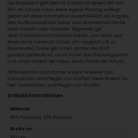
Der Produzent gibt den UV Schutz mit einem UPF von
2
50+ an. Da uns hierzu keine eigene Prüfung vorliegt,
M
geben wir diese Information ausschließlich als Angabe
e
des Stoffproduzenten weiter und übernehmen hierfür
n
keine Gewähr oder Garantie. Allgemein gilt
g
aber: Polyamid und Polyester haben „von Natur aus“
e
einen recht hohen UV Schutz (im Vergleich z.B. zu
Baumwolle). Dabei gilt: Umso dichter der Stoff
gewebt/gestrickt ist, umso höher das Flächengewicht
und umso dunkler die Farbe, desto höher der Schutz.
Bitte beachte auch immer unsere Hinweise zum
Vorwaschen und Pflegen von Stoffen. Diese findest Du
hier: Vorwaschen und Pflegen von Stoffen.
Artikelinformationen
Material
80% Polyamid, 20% Elasthan
Breite ca.
150 cm