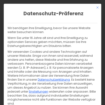
Zum
Mit di
Inhalt
Datenschutz-Präferenz
springen
Products
search
SUCHE
Wir benötigen Ihre Einwilligung, bevor Sie unsere Website
weiter besuchen können.
Start
/
Shop
/
Nähen
/
Nähzubehör
/
Wenn Sie unter 16 Jahre alt sind und Ihre Einwilligung zu
Druckknöpfe, Ösen & Nieten
/
Druckknöpfe
/
optionalen Services geben möchten, müssen Sie Ihre
Erziehungsberechtigten um Erlaubnis bitten.
6 Prym Druckknöpfe Anorak (Ø 20mm) inkl. Werkzeug –
brüniert dunkel (390 377)
Wir verwenden Cookies und andere Technologien auf
unserer Website. Einige von ihnen sind essenziell, während
andere uns helfen, diese Website und Ihre Erfahrung zu
verbessern.
Personenbezogene Daten können verarbeitet
werden (z. B. IP-Adressen), z. B. für personalisierte Anzeigen
und Inhalte oder die Messung von Anzeigen und Inhalten.
Weitere Informationen über die Verwendung Ihrer Daten
finden Sie in unserer
Datenschutzerklärung
.
Es besteht keine
Verpflichtung, in die Verarbeitung Ihrer Daten einzuwilligen,
um dieses Angebot zu nutzen.
Sie können Ihre Auswahl
jederzeit unter
Einstellungen
widerrufen oder anpassen.
Bitte
beachten Sie, dass aufgrund individueller Einstellungen
möglicherweise nicht alle Funktionen der Website verfügbar
sind.