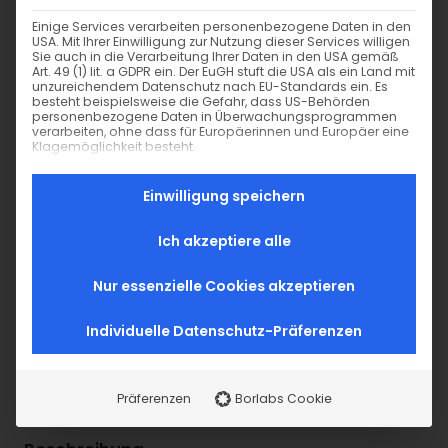
Einige Services verarbeiten personenbezogene Daten in den
USA. Mit Ihrer Einwilligung zur Nutzung dieser Services willigen
Sie auch in die Verarbeitung Ihrer Daten in den USA gemäß
Art. 49 (1) lit. a GDPR ein. Der EuGH stuft die USA als ein Land mit
unzureichendem Datenschutz nach EU-Standards ein. Es
besteht beispielsweise die Gefahr, dass US-Behörden
personenbezogene Daten in Überwachungsprogrammen
6 Prym Druckknöpfe Anorak (Ø 20mm) inkl.
verarbeiten, ohne dass für Europäerinnen und Europäer eine
Werkzeug – brüniert dunkel (390 377)
Klagemöglichkeit besteht.
14,00
€
Es folgt eine Liste der Service-Gruppen, für die eine Einwi
Essenziell
inkl. MwSt. zzgl. Versand
Einwilligung speichern
Essenzielle Services ermöglichen grundlegende
Funktionen und sind für das ordnungsgemäße
Merken
Funktionieren der Website erforderlich.
Ich akzeptiere alle
Vorrätig
Nur essenzielle Cookies akzeptieren
6
−
+
Individuelle Datenschutz-Präferenzen
P
SKU:
36882
Kategorie:
Druckknöpfe
Schlagwörter:
Prym
r
Die Hersteller-Informationen für alle Produkte in
y
unserem Shop findest Du auf dieser Seite:
Hersteller-
m
Präferenzen
Borlabs Cookie
Informationen
D
r