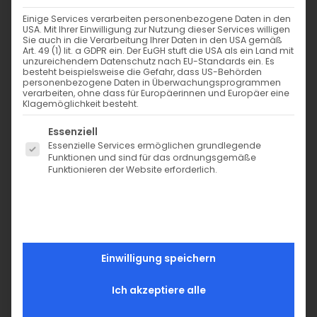
Einige Services verarbeiten personenbezogene Daten in den
USA. Mit Ihrer Einwilligung zur Nutzung dieser Services willigen
Sie auch in die Verarbeitung Ihrer Daten in den USA gemäß
Art. 49 (1) lit. a GDPR ein. Der EuGH stuft die USA als ein Land mit
unzureichendem Datenschutz nach EU-Standards ein. Es
besteht beispielsweise die Gefahr, dass US-Behörden
personenbezogene Daten in Überwachungsprogrammen
verarbeiten, ohne dass für Europäerinnen und Europäer eine
Klagemöglichkeit besteht.
Es folgt eine Liste der Service-Gruppen, für die eine Einwi
Essenziell
Essenzielle Services ermöglichen grundlegende
Funktionen und sind für das ordnungsgemäße
Funktionieren der Website erforderlich.
Einwilligung speichern
Wäschegummi Blumen 17mm
1,00
€
Ich akzeptiere alle
inkl. MwSt. zzgl. Versand