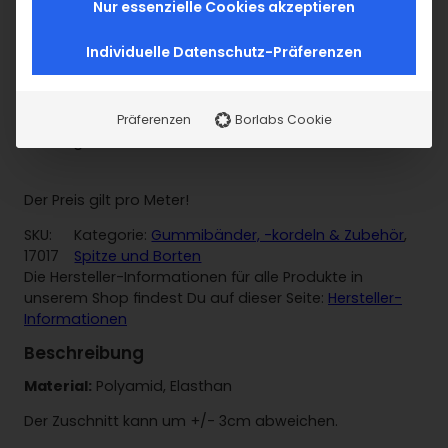
Merken
Nur essenzielle Cookies akzeptieren
Individuelle Datenschutz-Präferenzen
Farbe
pastellgelb
Präferenzen
Borlabs Cookie
Vorrätig
Der Preis gilt pro Meter!
SKU:
Kategorie:
Gummibänder, -kordeln & Zubehör
, 
17017
Spitze und Borten
Die Hersteller-Informationen für alle Produkte in
unserem Shop findest Du auf dieser Seite:
Hersteller-
Informationen
Beschreibung
Material:
Polyamid, Elasthan
Der Zuschnitt kann um +/- 3cm abweichen.