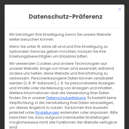
Zum
Mit di
Inhalt
Datenschutz-Präferenz
springen
Products
search
SUCHE
Wir benötigen Ihre Einwilligung, bevor Sie unsere Website
weiter besuchen können.
Start
/
Shop
/
Nähen
/
Nähzubehör
/
Wenn Sie unter 16 Jahre alt sind und Ihre Einwilligung zu
Gummibänder, -kordeln & Zubehör
/
optionalen Services geben möchten, müssen Sie Ihre
Erziehungsberechtigten um Erlaubnis bitten.
Wäschegummi Blumen 17mm
Wir verwenden Cookies und andere Technologien auf
unserer Website. Einige von ihnen sind essenziell, während
andere uns helfen, diese Website und Ihre Erfahrung zu
verbessern.
Personenbezogene Daten können verarbeitet
werden (z. B. IP-Adressen), z. B. für personalisierte Anzeigen
und Inhalte oder die Messung von Anzeigen und Inhalten.
Weitere Informationen über die Verwendung Ihrer Daten
finden Sie in unserer
Datenschutzerklärung
.
Es besteht keine
Verpflichtung, in die Verarbeitung Ihrer Daten einzuwilligen,
um dieses Angebot zu nutzen.
Sie können Ihre Auswahl
jederzeit unter
Einstellungen
widerrufen oder anpassen.
Bitte
beachten Sie, dass aufgrund individueller Einstellungen
möglicherweise nicht alle Funktionen der Website verfügbar
sind.