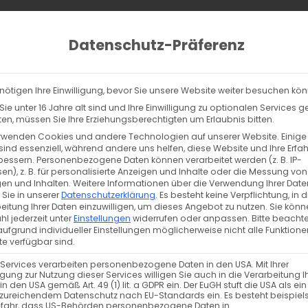
ucts
ch
Datenschutz-Präferenz
lltag
% Sale
Info
Kontakt
nötigen Ihre Einwilligung, bevor Sie unsere Website weiter besuchen kö
er, …
/
0,5 Meter Vlieseline® H180 softline (Bügeleinlage) – weiß
ie unter 16 Jahre alt sind und Ihre Einwilligung zu optionalen Services 
0,5 Meter Vlieseline® H180 softline 
n, müssen Sie Ihre Erziehungsberechtigten um Erlaubnis bitten.
rwenden Cookies und andere Technologien auf unserer Website. Einige
3,10
€
sind essenziell, während andere uns helfen, diese Website und Ihre Erfa
inkl. MwSt. zzgl. Versand
bessern.
Personenbezogene Daten können verarbeitet werden (z. B. IP-
en), z. B. für personalisierte Anzeigen und Inhalte oder die Messung von
en und Inhalten.
Weitere Informationen über die Verwendung Ihrer Date
Merken
 Sie in unserer
Datenschutzerklärung
.
Es besteht keine Verpflichtung, in d
eitung Ihrer Daten einzuwilligen, um dieses Angebot zu nutzen.
Sie könn
l jederzeit unter
Einstellungen
widerrufen oder anpassen.
Bitte beachte
Noch 5 vorrätig
ufgrund individueller Einstellungen möglicherweise nicht alle Funktione
e verfügbar sind.
0
−
+
 Services verarbeiten personenbezogene Daten in den USA. Mit Ihrer
,
ligung zur Nutzung dieser Services willigen Sie auch in die Verarbeitung I
Der genannte Preis bezieht sich auf 5
in den USA gemäß Art. 49 (1) lit. a GDPR ein. Der EuGH stuft die USA als ei
5
zureichendem Datenschutz nach EU-Standards ein. Es besteht beispiel
Meterpreis: 6,20€
M
efahr, dass US-Behörden personenbezogene Daten in