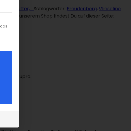
nlage, Futter, …
Schlagwörter:
Freudenberg
, 
Vlieseline
odukte in unserem Shop findest Du auf dieser Seite:
gung erteilt werden kann. Die erste Service-Gruppe ist ess
 das
tat und Cupro.