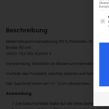
Überw
Europä
Es fo
Beschreibung
Materialzusammensetzung: 85 % Polyester, 15 % Zellul
Breite: 90 cm
OEKO-TEX 100, KLASSE II
Verwendung:
Kleinteile an Blusen und Hemden sowie für
Vorteile des Produkts:
Leichte, weiche und feine, fixie
Der Zuschnitt kann um +/- 3 cm abweichen.
Anwendung:
Die beschichtete Seite auf die linke Seite des Obe