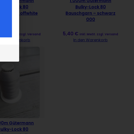
000m Gütermann
1.000m Gütermann
Bulky-Lock 80
Bulky-Lock 80
chgarn – offwhite
Bauschgarn – schwarz
111
000
€
5,40
€
inkl. MwSt. zzgl. Versand
inkl. MwSt. zzgl. Versand
n den Warenkorb
In den Warenkorb
000m Gütermann
Bulky-Lock 80