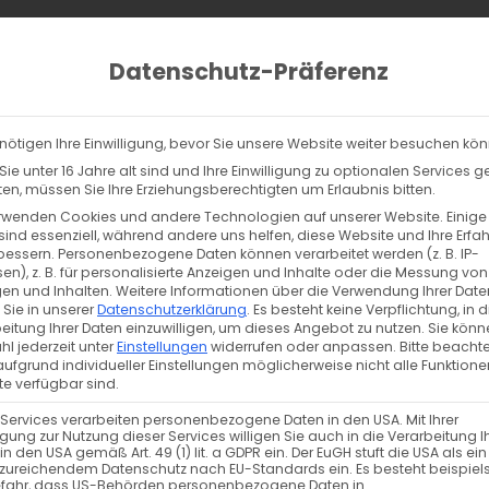
ucts
ch
Datenschutz-Präferenz
lltag
% Sale
Info
Kontakt
nötigen Ihre Einwilligung, bevor Sie unsere Website weiter besuchen kö
ie unter 16 Jahre alt sind und Ihre Einwilligung zu optionalen Services 
n, müssen Sie Ihre Erziehungsberechtigten um Erlaubnis bitten.
rwenden Cookies und andere Technologien auf unserer Website. Einige
erden angezeigt
sind essenziell, während andere uns helfen, diese Website und Ihre Erfa
bessern.
Personenbezogene Daten können verarbeitet werden (z. B. IP-
en), z. B. für personalisierte Anzeigen und Inhalte oder die Messung von
en und Inhalten.
Weitere Informationen über die Verwendung Ihrer Date
 Sie in unserer
Datenschutzerklärung
.
Es besteht keine Verpflichtung, in d
eitung Ihrer Daten einzuwilligen, um dieses Angebot zu nutzen.
Sie könn
l jederzeit unter
Einstellungen
widerrufen oder anpassen.
Bitte beachte
ufgrund individueller Einstellungen möglicherweise nicht alle Funktione
e verfügbar sind.
 Services verarbeiten personenbezogene Daten in den USA. Mit Ihrer
ligung zur Nutzung dieser Services willigen Sie auch in die Verarbeitung I
in den USA gemäß Art. 49 (1) lit. a GDPR ein. Der EuGH stuft die USA als ei
zureichendem Datenschutz nach EU-Standards ein. Es besteht beispiel
efahr, dass US-Behörden personenbezogene Daten in