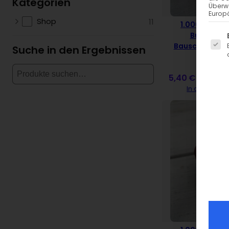
Kategorien
Überw
Europä
Shop
11
1.000m Güt
Es fo
Bulky-Loc
Bauschgarn – 
Suche in den Ergebnissen
5,40
€
inkl. MwSt.
In den Ware