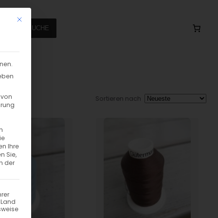
Mit diesem Button wird der Dialog geschlossen. Seine Funktionalität
SUCHE
nnen.
geben
 von
Sortieren nach
hrung
n
ie
en Ihre
n Sie,
n der
hrer
n Land
sweise