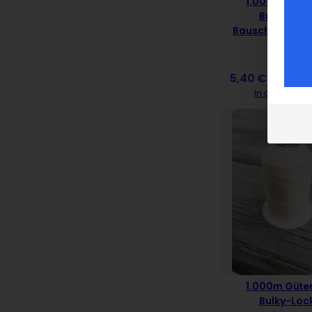
1.000m Güt
Bulky-Loc
Bauschgarn – 
369
5,40
€
inkl. MwSt.
In den Ware
1.000m Güt
Bulky-Loc