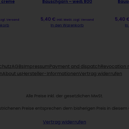
– creme
Bauschgarn – weiß 800
Baus
5,40
€
5,40
zzgl. Versand
inkl. MwSt. zzgl. Versand
nkorb
In den Warenkorb
I
chutz
AGBs
Impressum
Payment and dispatch
Revocation 
n
About us
Hersteller-Informationen
Vertrag widerrufen
Alle Preise inkl. der gesetzlichen MwSt.
trichenen Preise entsprechen dem bisherigen Preis in diesem
Vertrag widerrufen