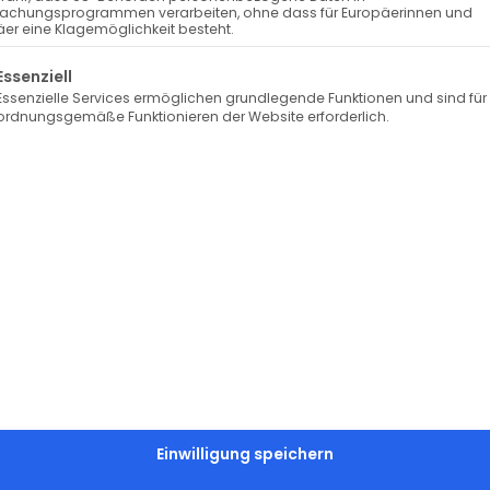
achungsprogrammen verarbeiten, ohne dass für Europäerinnen und
er eine Klagemöglichkeit besteht.
ermann
1.000m Gütermann
1.
lgt eine Liste der Service-Gruppen, für die eine Einwilli
k 80
Bulky-Lock 80
Essenziell
senf 968
Bauschgarn – zartblau
Baus
Essenzielle Services ermöglichen grundlegende Funktionen und sind für
ordnungsgemäße Funktionieren der Website erforderlich.
276
5,40
€
5,40
 zzgl. Versand
inkl. MwSt. zzgl. Versand
nkorb
In den Warenkorb
I
Einwilligung speichern