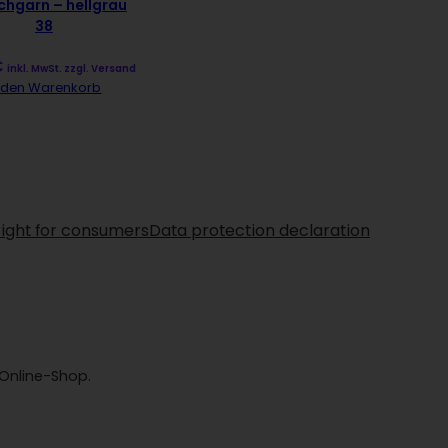
chgarn – hellgrau
38
€
inkl. MwSt. zzgl. Versand
n den Warenkorb
right for consumers
Data protection declaration
 Online-Shop.