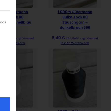
000m Gütermann
1.000m Gütermann
gung erteilt werden kann. Die erste Service-Gruppe ist ess
Bulky-Lock 80
Bulky-Lock 80
chgarn – hellblau
Bauschgarn –
 das
143
dunkelbraun 696
€
5,40
€
inkl. MwSt. zzgl. Versand
inkl. MwSt. zzgl. Versand
n den Warenkorb
In den Warenkorb