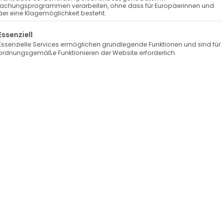
(59 ml)
achungsprogrammen verarbeiten, ohne dass für Europäerinnen und
13,00
er eine Klagemöglichkeit besteht.
4,50
€
zzgl. Versand
inkl. MwSt. zzgl. Versand
lgt eine Liste der Service-Gruppen, für die eine Einwilli
Essenziell
wählen
Ausführung wählen
I
Essenzielle Services ermöglichen grundlegende Funktionen und sind für
ordnungsgemäße Funktionieren der Website erforderlich.
5: Bio
5 Zipper für
ce –
Spiralreißverschluss
ahl
endlos 5mm (ohne
Autolock)
Kramp
endl