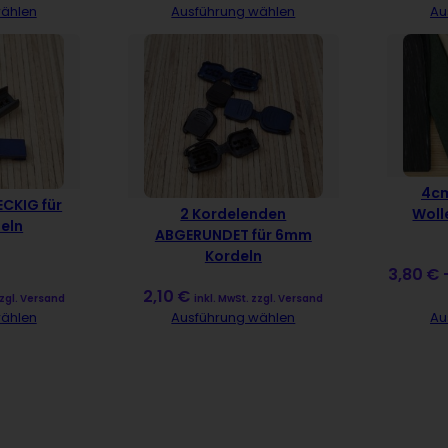
wählen
Ausführung wählen
Au
4cm
ECKIG für
2 Kordelenden
Woll
eln
ABGERUNDET für 6mm
Kordeln
3,80
€
2,10
€
zzgl. Versand
inkl. MwSt. zzgl. Versand
wählen
Ausführung wählen
Au