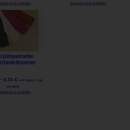
w
,
w
,
sführung wählen
Ausführung wählen
a
6
a
0
r
0
r
0
:
:
1
€
6
€
,
.
,
.
2
5
0
0
 Einfassstreifen
€
€
e/Seide Biojersey
–
4,30
€
inkl. MwSt. zzgl.
Versand
sführung wählen