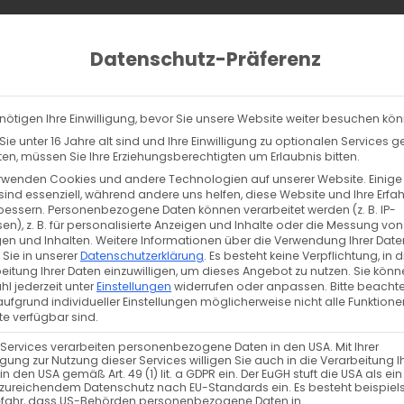
ucts
ch
Datenschutz-Präferenz
lltag
% Sale
Info
Kontakt
nötigen Ihre Einwilligung, bevor Sie unsere Website weiter besuchen kö
ie unter 16 Jahre alt sind und Ihre Einwilligung zu optionalen Services 
n, müssen Sie Ihre Erziehungsberechtigten um Erlaubnis bitten.
rwenden Cookies und andere Technologien auf unserer Website. Einige
erden angezeigt
sind essenziell, während andere uns helfen, diese Website und Ihre Erfa
bessern.
Personenbezogene Daten können verarbeitet werden (z. B. IP-
en), z. B. für personalisierte Anzeigen und Inhalte oder die Messung von
en und Inhalten.
Weitere Informationen über die Verwendung Ihrer Date
 Sie in unserer
Datenschutzerklärung
.
Es besteht keine Verpflichtung, in d
eitung Ihrer Daten einzuwilligen, um dieses Angebot zu nutzen.
Sie könn
l jederzeit unter
Einstellungen
widerrufen oder anpassen.
Bitte beachte
ufgrund individueller Einstellungen möglicherweise nicht alle Funktione
e verfügbar sind.
 Services verarbeiten personenbezogene Daten in den USA. Mit Ihrer
20 Me
10 Kordelstopper
ligung zur Nutzung dieser Services willigen Sie auch in die Verarbeitung I
Gu
in den USA gemäß Art. 49 (1) lit. a GDPR ein. Der EuGH stuft die USA als ei
zureichendem Datenschutz nach EU-Standards ein. Es besteht beispiel
ylic
efahr, dass US-Behörden personenbezogene Daten in