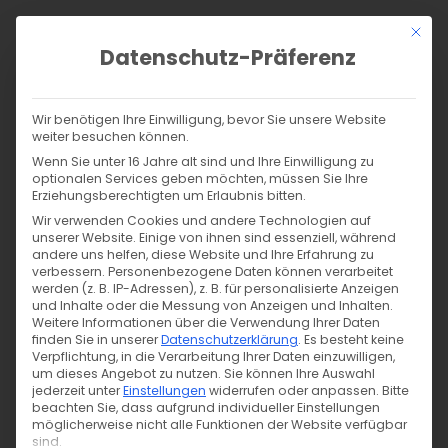
Zum
Mit di
Inhalt
Datenschutz-Präferenz
springen
Products
search
SUCHE
Wir benötigen Ihre Einwilligung, bevor Sie unsere Website
weiter besuchen können.
Wenn Sie unter 16 Jahre alt sind und Ihre Einwilligung zu
Start
/
Dein Shop für Biostoffe, Tüddel, Tiger Snaps und mehr!
/
optionalen Services geben möchten, müssen Sie Ihre
Suchergebnisse für „produkt biojersey stoffonkel triangles
Erziehungsberechtigten um Erlaubnis bitten.
black“
Wir verwenden Cookies und andere Technologien auf
Suche in den Ergebnissen
Alle Filter
unserer Website. Einige von ihnen sind essenziell, während
andere uns helfen, diese Website und Ihre Erfahrung zu
verbessern.
Personenbezogene Daten können verarbeitet
werden (z. B. IP-Adressen), z. B. für personalisierte Anzeigen
und Inhalte oder die Messung von Anzeigen und Inhalten.
Weitere Informationen über die Verwendung Ihrer Daten
finden Sie in unserer
Datenschutzerklärung
.
Es besteht keine
Wir konnten nichts finden.
Verpflichtung, in die Verarbeitung Ihrer Daten einzuwilligen,
um dieses Angebot zu nutzen.
Sie können Ihre Auswahl
jederzeit unter
Einstellungen
widerrufen oder anpassen.
Bitte
Du kannst versuchen, einzelne Filter zu löschen, oder
beachten Sie, dass aufgrund individueller Einstellungen
auf die Startseite zurückkehren.
möglicherweise nicht alle Funktionen der Website verfügbar
sind.