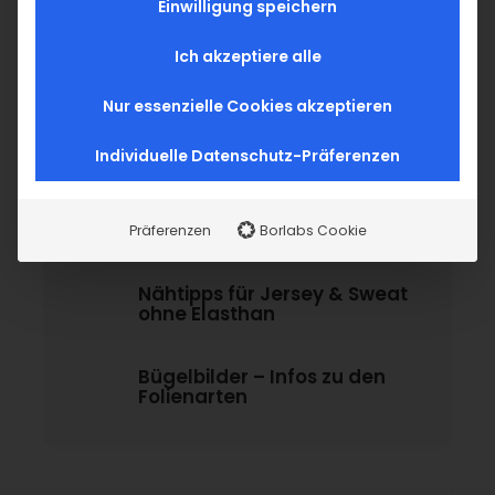
Einwilligung speichern
a
r
c
Ich akzeptiere alle
Categories
h
Allgemein
Nur essenzielle Cookies akzeptieren
Blog
Infos für Dich
Individuelle Datenschutz-Präferenzen
Präferenzen
Borlabs Cookie
Latest Posts
Nähtipps für Jersey & Sweat
ohne Elasthan
Bügelbilder – Infos zu den
Folienarten