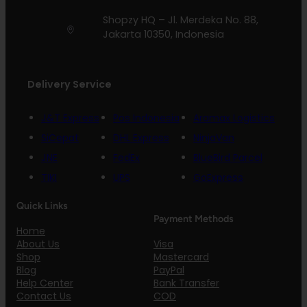
Shopzy HQ – Jl. Merdeka No. 88,
Jakarta 10350, Indonesia
Delivery Service
J&T Express
Pos Indonesia
Aramax Logistics
SiCepat
DHL Express
NinjaVan
JNE
FedEx
BlueBird Parcel
TIKI
UPS
GoExpress
Quick Links
Payment Methods
Home
Visa
About Us
Mastercard
Shop
PayPal
Blog
Bank Transfer
Help Center
COD
Contact Us