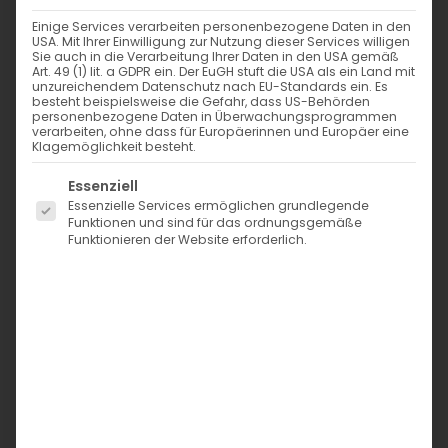
Anrufen und Nachrichten zu sehr an
Einige Services verarbeiten personenbezogene Daten in den
meinem Handy hängen bleibe, kam ich
USA. Mit Ihrer Einwilligung zur Nutzung dieser Services willigen
Sie auch in die Verarbeitung Ihrer Daten in den USA gemäß
auf die Idee, mir eine Smartwatch
Art. 49 (1) lit. a GDPR ein. Der EuGH stuft die USA als ein Land mit
zuzulegen, auf der ich kurz Nachrichten
unzureichendem Datenschutz nach EU-Standards ein. Es
besteht beispielsweise die Gefahr, dass US-Behörden
lesen kann, ohne die Gefahr, dann noch
personenbezogene Daten in Überwachungsprogrammen
weiterzuscrollen. Daher zog die Huawei
verarbeiten, ohne dass für Europäerinnen und Europäer eine
watch fit new bei mir an. Leider bietet
Klagemöglichkeit besteht.
diese keine Möglichkeit zu antworten oder
Es folgt eine Liste der Service-Gruppen, für die eine Einwi
Essenziell
zu telefonieren – wodurch man dann
Essenzielle Services ermöglichen grundlegende
doch immer wieder zum Handy greifen
Funktionen und sind für das ordnungsgemäße
muss. Daher wollte ich die Huawei watch
Funktionieren der Website erforderlich.
fit 2 testen, welche ich eigentlich wirklich
klasse finde…
Was finde ich gut an der Huawei watch
fit 2:
Die Schrittzählung funktioniert recht
gut, sofern man keinen
Einkaufswagen o.ä. schiebt, welcher
die Hand ruhig hält
Man kann mit einer Bluetooth-