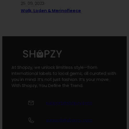
25. 09. 2023
Walk, Loden & Merinofleece
At Shopzy, we unlock limitless style—from
international labels to local gems, all curated with
you in mind. It’s not just fashion. It’s your move.
With Shopzy, You Define the Trend.
support@shopzy.com
support@shopzy.com